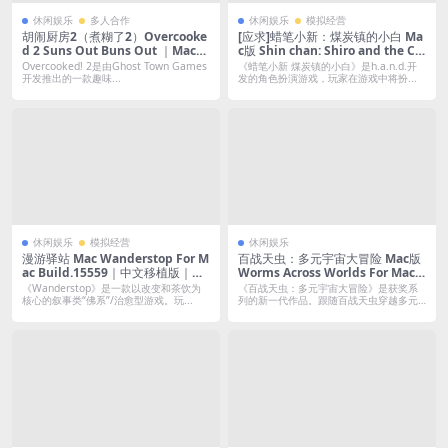
休闲娱乐
多人合作
休闲娱乐
模拟经营
胡闹厨房2（煮糊了2）Overcooke
[应求]蜡笔小新：煤炭镇的小白 Ma
d 2 Suns Out Buns Out ｜Mac原
c版 Shin chan: Shiro and the Co
生版(只有英文)
al Town For Mac v1.0｜中文移植
Overcooked! 2是由Ghost Town Games
《蜡笔小新 煤炭镇的小白》是h.a.n.d.开
版
开发推出的一款趣味...
发的角色扮演游戏，玩家在游戏中将扮...
休闲娱乐
模拟经营
休闲娱乐
漫游驿站 Mac Wanderstop For M
百战天虫：多元宇宙大冒险 Mac版
ac Build.15559｜中文移植版｜一
Worms Across Worlds For Mac v
款超治愈的佛系模拟游戏
1.7.4｜中文原生版｜化身虫子在宇
《Wanderstop》是一款以改变和茶饮为
《百战天虫：多元宇宙大冒险》是获奖系
宙中展开一场场既幽默又惊心动魄
核心的叙事类“佛系”/治愈型游戏。玩...
列的新一代作品。跟随百战天虫穿越多元
宇宙，踏...
的对抗吧！