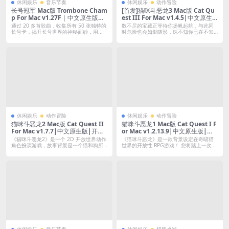
休闲娱乐
音乐节奏
休闲娱乐
动作冒险
长号冠军 Mac版 Trombone Cham
[首发]猫咪斗恶龙3 Mac版 Cat Qu
p For Mac v1.27F｜中文原生版｜
est III For Mac v1.4.5|中文原生
诙谐搞笑的音乐游戏
版|开放世界RPG角色扮演游戏
通过 20 多首歌曲，收集所有 50 张独特的
数不尽的宝藏正等待你扬帆起航，与此同
长号卡，揭开长号世界的神秘面纱，用...
时危险也会如影随形，殊不知你已在不知
不觉间成...
休闲娱乐
动作冒险
休闲娱乐
动作冒险
猫咪斗恶龙2 Mac版 Cat Quest II
猫咪斗恶龙1 Mac版 Cat Quest I F
For Mac v1.7.7|中文原生版|开放
or Mac v1.2.13.9|中文原生版|开
世界RPG角色扮演游戏
放世界RPG角色扮演游戏
《猫咪斗恶龙2》是一个 2D 开放世界动作
《猫咪斗恶龙》是一款背景设定在奇喵猫
角色扮演游戏，故事背景是一个猫和狗所
世界的开放性 RPG游戏！ 您将踏上一次大
居...
冒...