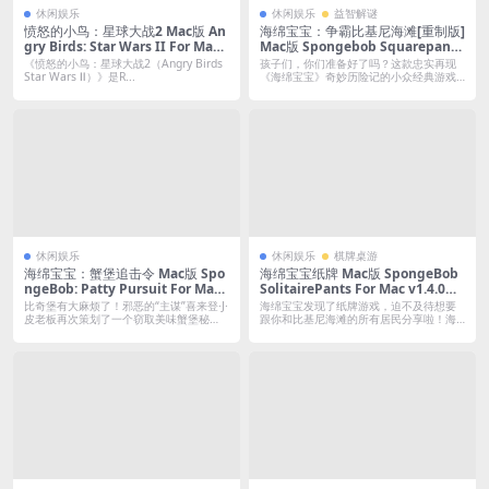
休闲娱乐
休闲娱乐
益智解谜
愤怒的小鸟：星球大战2 Mac版 An
海绵宝宝：争霸比基尼海滩[重制版]
gry Birds: Star Wars II For Mac
Mac版 Spongebob Squarepants
｜英文移植版
– Battle For Bikini Bottom Rehy
《愤怒的小鸟：星球大战2（Angry Birds
孩子们，你们准备好了吗？这款忠实再现
drated For Mac v611616｜中文
Star Wars Ⅱ）》是R...
《海绵宝宝》奇妙历险记的小众经典游戏
回归啦！...
移植版
休闲娱乐
休闲娱乐
棋牌桌游
海绵宝宝：蟹堡追击令 Mac版 Spo
海绵宝宝纸牌 Mac版 SpongeBob
ngeBob: Patty Pursuit For Mac
SolitairePants For Mac v1.4.0｜
v4.4.0｜中文原生版
中文原生版
比奇堡有大麻烦了！邪恶的“主谋”喜来登·J·
海绵宝宝发现了纸牌游戏，迫不及待想要
皮老板再次策划了一个窃取美味蟹堡秘
跟你和比基尼海滩的所有居民分享啦！海
方...
绵宝宝纸...