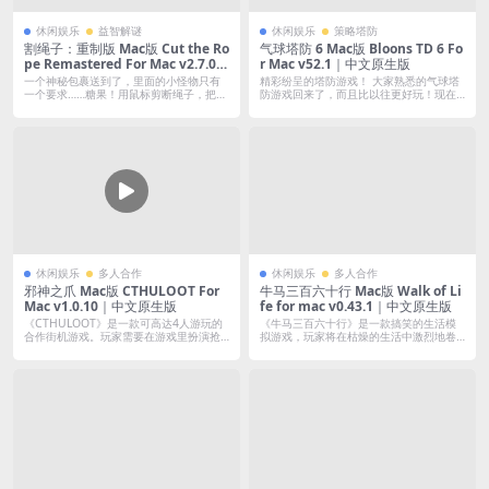
休闲娱乐
益智解谜
休闲娱乐
策略塔防
割绳子：重制版 Mac版 Cut the Ro
气球塔防 6 Mac版 Bloons TD 6 Fo
pe Remastered For Mac v2.7.0｜
r Mac v52.1｜中文原生版
中文原生版｜AppStore版
一个神秘包裹送到了，里面的小怪物只有
精彩纷呈的塔防游戏！ 大家熟悉的气球塔
一个要求……糖果！用鼠标剪断绳子，把美
防游戏回来了，而且比以往更好玩！现在
味的糖...
就来玩...
休闲娱乐
多人合作
休闲娱乐
多人合作
邪神之爪 Mac版 CTHULOOT For
牛马三百六十行 Mac版 Walk of Li
Mac v1.0.10｜中文原生版
fe for mac v0.43.1｜中文原生版
《CTHULOOT》是一款可高达4人游玩的
《牛马三百六十行》是一款搞笑的生活模
合作街机游戏。玩家需要在游戏里扮演抢
拟游戏，玩家将在枯燥的生活中激烈地卷
夺...
啊卷啊卷...