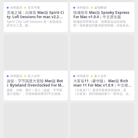
休闲娱乐
音乐节奏
休闲娱乐
益智解谜
灵魂之城：白噪音 Mac版 Spirit Ci
惊魂快车 Mac版 Spooky Express
ty: Lofi Sessions for mac v2.2.0
For Mac v1.0.4｜中文原生版
｜中文原生版｜含全DLC｜画风唯
Spirit City: Lofi Sessions 是一款游戏化
惊魂快车即将出发，把乘客送达目的地
美精致的专注力提升游戏
的专注工具，配...
吧！虽然接送对象净是些怪物，但也各自
有想去的地...
休闲娱乐
多人合作
休闲娱乐
多人合作
波提：字节国度大冒险 Mac版 Bot
大富翁11（豪华版） Mac版 Rich
i: Byteland Overclocked For Ma
man 11 For Mac v1.0.9｜中文移
c Build.19383554｜中文移植版｜
植版
跳跃、冲刺、滑行！进入《波提：字节国
《大富翁11》是强手棋类休闲游戏，是
含全DLC
度大冒险》，尽情体验经典3D平台游戏
《大富翁》系列游戏的第十一部作品。在
吧。快来...
游戏中，...