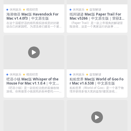
休闲娱乐
模拟经营
休闲娱乐
益智解谜
海港物语 Mac版 Havendock For
纸间谜迹 Mac版 Paper Trail For
Mac v1.4.0f3｜中文原生版
Mac v5266｜中文原生版｜荣获25
+奖项与提名的最佳手绘折纸风格益
在这个温暖舒适的殖民模拟游戏里好好建
《Paper Trail》是一款上帝视角的解谜冒
智冒险解谜游戏
设自己的家园吧。为漂流者们建造一个避
险游戏，这是一个离家远行的故事，...
难所，管...
休闲娱乐
模拟经营
休闲娱乐
益智解谜
呓语小镇 Mac版 Whisper of the
粘粘世界 Mac版 World of Goo Fo
House For Mac v1.1.0.4｜中文原
r Mac v1.6.538｜中文原生版
生版
《呓语小镇》是一款轻松治愈的装修收纳
粘粘世界（World of Goo）是一个基于物
游戏。你将接受小镇居民的各种委托——
理并获得多项大奖的益智/建筑游戏...
搬家、整...