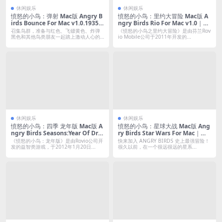
休闲娱乐
休闲娱乐
愤怒的小鸟：弹射 Mac版 Angry B
愤怒的小鸟：里约大冒险 Mac版 A
irds Bounce For Mac v1.0.19352
ngry Birds Rio For Mac v1.0｜中
｜中文原生版
文移植版
召集鸟群，准备与红色、飞镖黄色、炸弹
《愤怒的小鸟之里约大冒险》是由芬兰Rov
黑色和其他鸟类朋友一起踏上激动人心的
io Mobile公司于2011年开发的...
新冒险—...
休闲娱乐
休闲娱乐
愤怒的小鸟：四季 龙年版 Mac版 A
愤怒的小鸟：星球大战 Mac版 Ang
ngry Birds Seasons:Year Of Dra
ry Birds Star Wars For Mac｜中
gon For Mac｜中文移植版
文移植版
《愤怒的小鸟：龙年版》是由Rovio公司开
快来加入 ANGRY BIRDS 史上最强冒险！
发的益智类游戏，于2012年1月20日...
很久以前，在一个很远很远的星系...