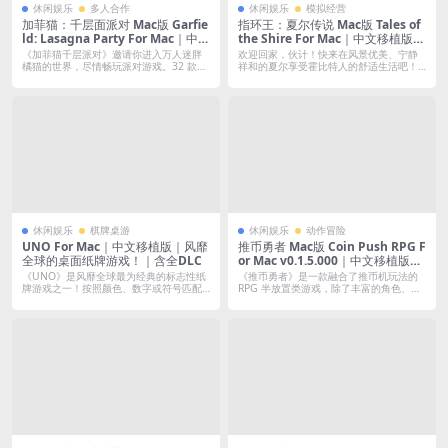
休闲娱乐
多人合作
休闲娱乐
模拟经营
加菲猫：千层面派对 Mac版 Garfie
指环王：夏尔传说 Mac版 Tales of
ld: Lasagna Party For Mac｜中文
the Shire For Mac｜中文移植版｜
移植版｜32款轻松愉快的多人派对
指环王IP种田游戏打造你心目中的
《加菲猫千层派对》邀请你进入万人迷胖
欢迎回家，伙计！快来在风景优美、宁静
合家欢游戏
霍比特人小镇
橘猫的世界，尽情畅玩派对游戏。32 款小
祥和的夏尔享受霍比特人的舒适生活吧！
游戏...
对于中土...
休闲娱乐
棋牌桌游
休闲娱乐
动作冒险
UNO For Mac｜中文移植版｜风靡
推币勇者 Mac版 Coin Push RPG F
全球的桌面纸牌游戏！｜含全DLC
or Mac v0.1.5.000｜中文移植版｜
结合推币机玩法的RPG半放置游戏
《UNO》是风靡全球最为经典的标志性纸
《推币勇者》是一款融合了推币机玩法的
｜全DLC
牌游戏之一！按照颜色、数字或符号匹配
RPG 半放置类游戏，除了丰富的角色、物
卡牌，...
品...