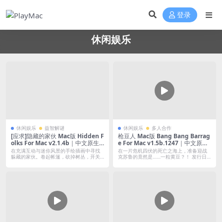
登录
休闲娱乐
休闲娱乐
益智解谜
休闲娱乐
多人合作
[应求]隐藏的家伙 Mac版 Hidden F
枪豆人 Mac版 Bang Bang Barrag
olks For Mac v2.1.4b｜中文原生
e For Mac v1.5b.1247｜中文原生
版｜一直好评如潮的趣味找茬游戏
版｜含全DLC
在充满互动与迷你风景的手绘插画中寻找
在一片危机四伏的死亡之海上，准备迎战
躲藏的家伙。卷起帐篷，砍掉树丛，开关
克苏鲁的竟然是……一粒黄豆？！ 发行日
大门，甚...
期：2...