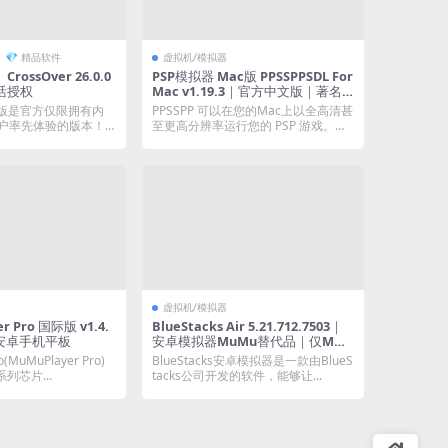
💎 精品软件
虚拟机/模拟器
ossOver 26.0.0
PSP模拟器 Mac版 PPSSPPSDL For
活授权
Mac v1.19.3｜官方中文版｜著名
的开源PSP模拟器
内测版是官方仅限拥有内
PPSSPP 可以在您的Mac上以全高清甚
户率先体验的版本！
至更高分辨率运行您的 PSP 游戏。
它...
虚拟机/模拟器
r Pro 国际版 v1.4.
BlueStacks Air 5.21.712.7503｜
拟安卓手机平板
安卓模拟器MuMu替代品｜仅M芯
片
MuMuPlayer Pro)
BlueStacks安卓模拟器是一款由BlueS
系列芯片...
tacks公司开发的软件，能够让...