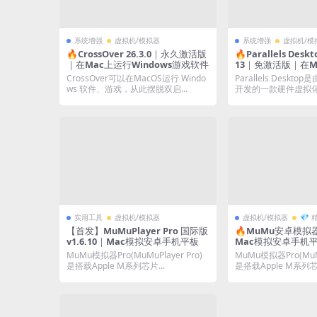
系统增强
虚拟机/模拟器
系统增强
虚拟机/模
🔥CrossOver 26.3.0｜永久激活版
🔥Parallels Deskto
｜在Mac上运行Windows游戏软件
13｜免激活版｜在M
dows/Linux等系统
CrossOver可以在MacOS运行 Windo
Parallels Desktop
活]
ws 软件、游戏，从此摆脱双启...
开发的一款硬件虚拟化.
实用工具
虚拟机/模拟器
虚拟机/模拟器
💎
【首发】MuMuPlayer Pro 国际版
🔥MuMu安卓模拟器Pr
v1.6.10｜Mac模拟安卓手机平板
Mac模拟安卓手机
MuMu模拟器Pro(MuMuPlayer Pro)
MuMu模拟器Pro(MuMu
是搭载Apple M系列芯片...
是搭载Apple M系列芯片