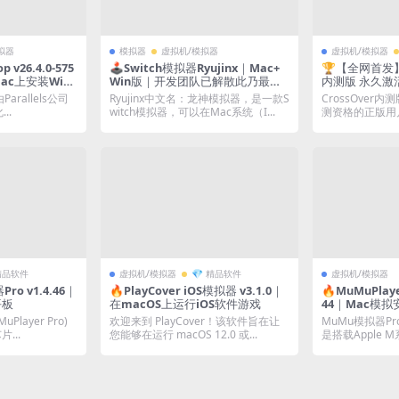
拟器
模拟器
虚拟机/模拟器
虚拟机/模拟器
p v26.4.0-575
🕹️Switch模拟器Ryujinx｜Mac+
🏆【全网首发】Cr
ac上安装Win
Win版｜开发团队已解散此乃最后
内测版 永久激
[赠Windows激
的绝唱版本
是由Parallels公司
Ryujinx中文名：龙神模拟器，是一款S
CrossOver
..
witch模拟器，可以在Mac系统（I...
测资格的正版用
它和正式...
 精品软件
虚拟机/模拟器
💎 精品软件
虚拟机/模拟器
o v1.4.46｜
🔥PlayCover iOS模拟器 v3.1.0｜
🔥MuMuPlaye
平板
在macOS上运行iOS软件游戏
44｜Mac模
Player Pro)
欢迎来到 PlayCover！该软件旨在让
MuMu模拟器Pro(
...
您能够在运行 macOS 12.0 或...
是搭载Apple M