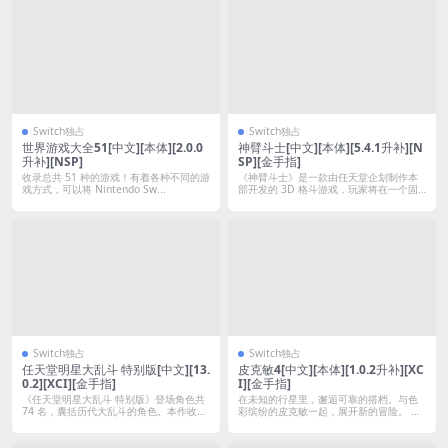
Switch独占
Switch独占
世界游戏大全51[中文][本体][2.0.0
神臂斗士[中文][本体][5.4.1升补][N
升补][NSP]
SP][金手指]
收录总共 51 种的游戏！有着各种不同的游
《神臂斗士》是一款由任天堂企划制作本
戏方式，可以将 Nintendo Sw...
部开发的 3D 格斗游戏，玩家将在一个固
定场...
Switch独占
Switch独占
任天堂明星大乱斗 特别版[中文][13.
皮克敏4[中文][本体][1.0.2升补][XC
0.2][XCI][金手指]
I][金手指]
《任天堂明星大乱斗 特别版》登场角色共
在未知的行星里，邂逅可靠的搭档。与色
74 名，囊括历代大乱斗的角色。本作收
彩缤纷的皮克敏一起，展开新的冒险。 主
录...
角所降...