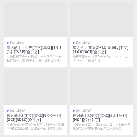
Switch独占
Switch独占
耀西的手工世界[中文][本体][1.0.1
星之卡比 重返梦幻岛 豪华版[中文]
升补][NSP][金手指]
[1.0.0][XCI][金手指]
一款横版平台动作游戏，本作采用了一种
变得更豪华的《星之卡比 Wii》在 Ninten
独特的手工艺术风格。 整个游戏世界就如
do Switch 登场！ 于 ...
同一个...
Switch独占
Switch独占
喷射战士3[中文][本体][9.0.0升补]
喷射战士2[英文][本体][5.5.1升补]
[XCI][3DLC][金手指]
[NSP][汉化补丁]
本作的舞台位于“尚兴地区”，那是一片烈日
《喷射战士2》（Splatoon 2），是由任天
高照的荒芜沙漠。沙漠的中心地带是以混
堂游戏公司出版发行的第三人称射击...
杂街...