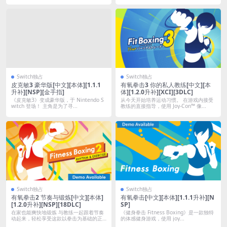
Switch独占
Switch独占
皮克敏3 豪华版[中文][本体][1.1.1
有氧拳击3 你的私人教练[中文][本
升补][NSP][金手指]
体][1.2.0升补][XCI][3DLC]
《皮克敏3》变成豪华版，于 Nintendo S
从今天开始培养运动习惯。 在游戏内接受
witch 登场！ 主角是为了寻...
教练的直接指导，使用 Joy-Con™ 像...
Switch独占
Switch独占
有氧拳击2 节奏与锻炼[中文][本体]
有氧拳击[中文][本体][1.1.1升补][N
[1.2.0升补][NSP][18DLC]
SP]
在家也能爽快地锻炼 与教练一起跟着节奏
《健身拳击 Fitness Boxing》是一款独特
动起来，轻松享受这款以拳击为基础的正
的体感健身游戏，使用 joy...
式锻炼...