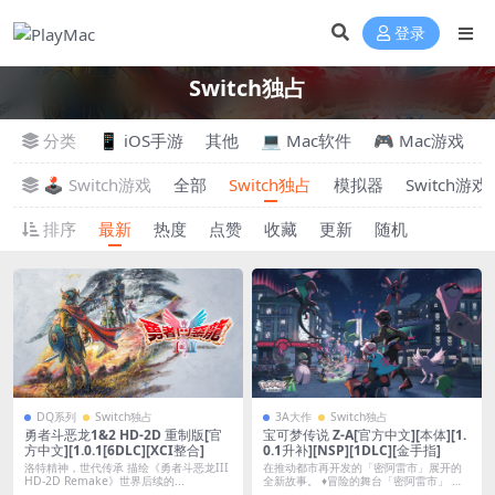
登录
Switch独占
分类
📱 iOS手游
其他
💻 Mac软件
🎮 Mac游戏
🕹️ Switch游戏
全部
Switch独占
模拟器
Switch游戏
排序
最新
热度
点赞
收藏
更新
随机
DQ系列
Switch独占
3A大作
Switch独占
勇者斗恶龙1&2 HD-2D 重制版[官
宝可梦传说 Z-A[官方中文][本体][1.
方中文][1.0.1[6DLC][XCI整合]
0.1升补][NSP][1DLC][金手指]
洛特精神，世代传承 描绘《勇者斗恶龙III
在推动都市再开发的「密阿雷市」展开的
HD-2D Remake》世界后续的...
全新故事。 ♦冒险的舞台「密阿雷市」 冒
险的...