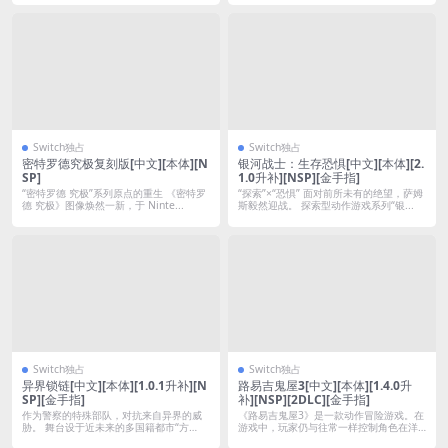
Switch独占
Switch独占
密特罗德究极复刻版[中文][本体][N
银河战士：生存恐惧[中文][本体][2.
SP]
1.0升补][NSP][金手指]
“密特罗德 究极”系列原点的重生 《密特罗
“探索”×“恐惧” 面对前所未有的绝望，萨姆
德 究极》图像焕然一新，于 Ninte...
斯毅然迎战。 探索型动作游戏系列“银...
Switch独占
Switch独占
异界锁链[中文][本体][1.0.1升补][N
路易吉鬼屋3[中文][本体][1.4.0升
SP][金手指]
补][NSP][2DLC][金手指]
作为警察的特殊部队，对抗来自异界的威
《路易吉鬼屋3》是一款动作冒险游戏。在
胁。 舞台设于近未来的多国籍都市“方
游戏中，玩家仍与往常一样控制角色在洋
舟”。突...
楼中探...