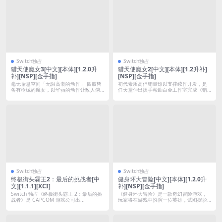
Switch独占
Switch独占
猎天使魔女3[中文][本体][1.2.0升
猎天使魔女2[中文][本体][1.2升补]
补][NSP][金手指]
[NSP][金手指]
毫无喘息空间「无限高潮的动作」 四肢皆
初代素质高但销量难以支撑续作开发，是
备有枪械的魔女，以华丽的动作让敌人俯
任天堂伸出援手帮助白金工作室完成《猎
首称臣...
天使魔女...
Switch独占
Switch独占
终极街头霸王2：最后的挑战者[中
健身环大冒险[中文][本体][1.2.0升
文][1.1.1][XCI]
补][NSP][金手指]
Switch 独占《终极街头霸王 2：最后的挑
《健身环大冒险》是一款奇幻冒险游戏，
战者》是 CAPCOM 游戏公司出...
玩家将在游戏中扮演一位英雄，试图摆脱
由恶魔所...