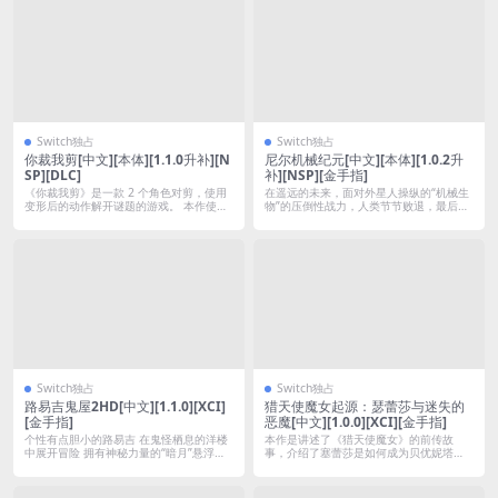
Switch独占
Switch独占
你裁我剪[中文][本体][1.1.0升补][N
尼尔机械纪元[中文][本体][1.0.2升
SP][DLC]
补][NSP][金手指]
《你裁我剪》是一款 2 个角色对剪，使用
在遥远的未来，面对外星人操纵的“机械生
变形后的动作解开谜题的游戏。 本作使用
物”的压倒性战力，人类节节败退，最后逃
左...
到月...
Switch独占
Switch独占
路易吉鬼屋2HD[中文][1.1.0][XCI]
猎天使魔女起源：瑟蕾莎与迷失的
[金手指]
恶魔[中文][1.0.0][XCI][金手指]
个性有点胆小的路易吉 在鬼怪栖息的洋楼
本作是讲述了《猎天使魔女》的前传故
中展开冒险 拥有神秘力量的“暗月”悬浮在
事，介绍了塞蕾莎是如何成为贝优妮塔
“...
的。 早在这...