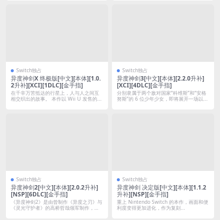
Switch独占
Switch独占
异度神剑X 终极版[中文][本体][1.0.
异度神剑3[中文][本体][2.2.0升补]
2升补][XCI][1DLC][金手指]
[XCI][4DLC][金手指]
在千辛万苦抵达的行星上，人与人之间互
分别隶属于两个敌对国家“科维斯”和“安格
相交织出的故事。 本作以 Wii U 发售的...
努斯”的 6 位少年少女，即将展开一场以...
Switch独占
Switch独占
异度神剑2[中文][本体][2.0.2升补]
异度神剑 决定版[中文][本体][1.1.2
[NSP][6DLC][金手指]
升补][NSP][金手指]
《异度神剑2》是由曾制作《异度之刃》与
重上 Nintendo Switch 的本作，画面和便
《灵光守护者》的高桥哲哉领军制作，
利度变得更加进化，作为复刻...
《异度神...