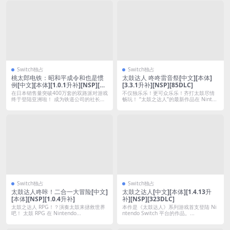
Switch独占
Switch独占
桃太郎电铁：昭和平成令和也是惯
太鼓达人 咚咚雷音祭[中文][本体]
例[中文][本体][1.0.1升补][NSP][金
[3.3.1升补][NSP][85DLC]
手指]
在日本销售量突破400万套的双路派对游戏
不仅独乐乐！更可众乐乐！齐打太鼓尽情
终于登陆亚洲啦！ 成为铁道公司的社长，
畅玩！ “太鼓之达人”的最新作品在 Nint...
收...
Switch独占
Switch独占
太鼓达人咚咔！二合一大冒险[中文]
太鼓之达人[中文][本体][1.4.13升
[本体][NSP][1.0.4升补]
补][NSP][323DLC]
太鼓之达人 RPG！？演奏太鼓来拯救世界
本作是《太鼓达人》系列游戏首支登陆 Ni
吧！ 太鼓 RPG 在 Nintendo...
ntendo Switch 平台的作品。...