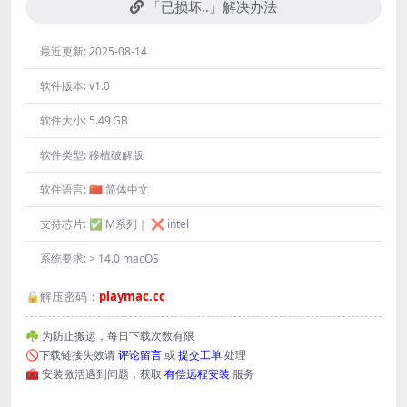
「已损坏..」解决办法
最近更新:
2025-08-14
软件版本:
v1.0
软件大小:
5.49 GB
软件类型:
移植破解版
软件语言:
🇨🇳 简体中文
支持芯片:
✅ M系列｜ ❌ intel
系统要求:
> 14.0 macOS
🔒解压密码：
playmac.cc
☘️ 为防止搬运，每日下载次数有限
🚫下载链接失效请
评论留言
或
提交工单
处理
🧰 安装激活遇到问题，获取
有偿远程安装
服务