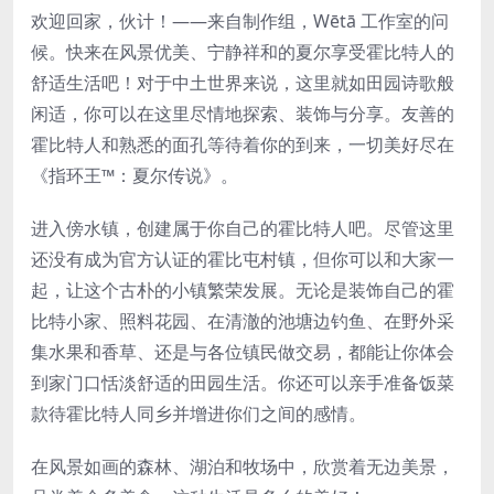
欢迎回家，伙计！——来自制作组，Wētā 工作室的问
候。快来在风景优美、宁静祥和的夏尔享受霍比特人的
舒适生活吧！对于中土世界来说，这里就如田园诗歌般
闲适，你可以在这里尽情地探索、装饰与分享。友善的
霍比特人和熟悉的面孔等待着你的到来，一切美好尽在
《指环王™：夏尔传说》。
进入傍水镇，创建属于你自己的霍比特人吧。尽管这里
还没有成为官方认证的霍比屯村镇，但你可以和大家一
起，让这个古朴的小镇繁荣发展。无论是装饰自己的霍
比特小家、照料花园、在清澈的池塘边钓鱼、在野外采
集水果和香草、还是与各位镇民做交易，都能让你体会
到家门口恬淡舒适的田园生活。你还可以亲手准备饭菜
款待霍比特人同乡并增进你们之间的感情。
在风景如画的森林、湖泊和牧场中，欣赏着无边美景，