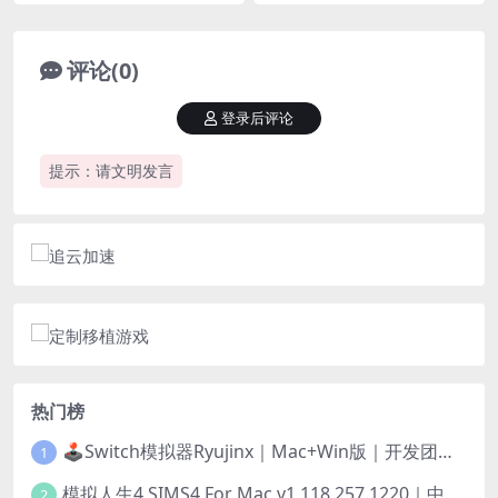
评论(0)
登录后评论
提示：请文明发言
热门榜
🕹️Switch模拟器Ryujinx｜Mac+Win版｜开发团队已解散此乃最后的绝唱版本
1
模拟人生4 SIMS4 For Mac v1.118.257.1220｜中文原生版｜无限金币｜全100DLC
2