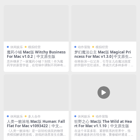
休闲娱乐
模拟经营
动作冒险
模拟经营
魔药小铺 Mac版 Witchy Business
梦幻魔法公主 Mac版 Magical Pri
For Mac v1.0.2｜中文原生版
ncess For Mac v1.3.0|中文原生
版|仅支持M芯片
意外继承了一家魔药小铺？别慌！作为魔
你将扮演一位父亲，引导女儿在魔法国度
药学的新晋学徒，在坩埚中调制不同神奇
的学园中茁壮成长。养成方式多种多样：
药剂——...
读书学习...
休闲娱乐
多人合作
休闲娱乐
动作冒险
人类一败涂地 Mac版 Human: Fall
狂野之心 Mac版 The Wild at Hea
Flat For Mac v1093422｜中文原
rt For Mac v1.1.10｜中文原生版
生版｜欢乐沙雕的多人合作解密游
《人类一败涂地》是一款轻松搞笑的物理
在这个丰富多彩、紧密联系的世界中，指
戏
类模拟解谜类游戏，游戏的场景发生在飘
挥越来越多的古怪生物，重修破碎通道，
渺的梦境...
与危险的...