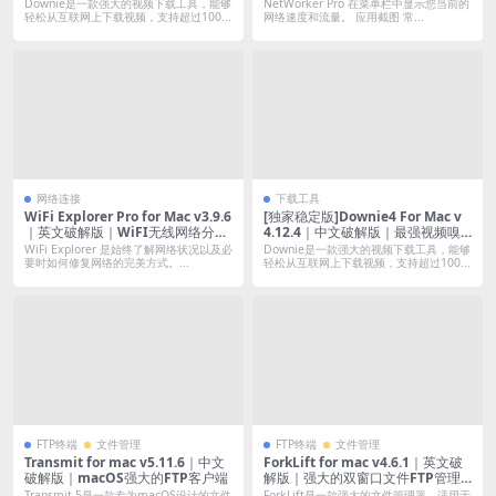
探下载(支持油管B站抖音小红书优
Downie是一款强大的视频下载工具，能够
NetWorker Pro 在菜单栏中显示您当前的
酷土豆腾讯等)
轻松从互联网上下载视频，支持超过100...
网络速度和流量。 应用截图 常...
网络连接
下载工具
WiFi Explorer Pro for Mac v3.9.6
[独家稳定版]Downie4 For Mac v
｜英文破解版｜WiFI无线网络分析
4.12.4｜中文破解版｜最强视频嗅
的专业工具
探下载(支持油管B站抖音小红书优
WiFi Explorer 是始终了解网络状况以及必
Downie是一款强大的视频下载工具，能够
酷土豆腾讯等)
要时如何修复网络的完美方式。...
轻松从互联网上下载视频，支持超过100...
FTP终端
文件管理
FTP终端
文件管理
Transmit for mac v5.11.6｜中文
ForkLift for mac v4.6.1｜英文破
破解版｜macOS强大的FTP客户端
解版｜强大的双窗口文件FTP管理
器
Transmit 5是一款专为macOS设计的文件
ForkLift是一款强大的文件管理器，适用于