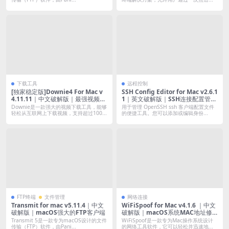
下载工具
远程控制
[独家稳定版]Downie4 For Mac v
SSH Config Editor for Mac v2.6.1
4.11.11｜中文破解版｜最强视频嗅
1｜英文破解版｜SSH连接配置管理
探下载(支持油管B站抖音小红书优
工具
Downie是一款强大的视频下载工具，能够
用于管理 OpenSSH ssh 客户端配置文件
酷土豆腾讯等)
轻松从互联网上下载视频，支持超过100...
的便捷工具。您可以添加或编辑身份...
FTP终端
文件管理
网络连接
Transmit for mac v5.11.4｜中文
WiFiSpoof for Mac v4.1.6 ｜中文
破解版｜macOS强大的FTP客户端
破解版｜macOS系统MAC地址修
改工具
Transmit 5是一款专为macOS设计的文件
WiFiSpoof是一款专为Mac操作系统设计
传输（FTP）软件，由Pani...
的网络工具软件，它可以轻松并迅速地...