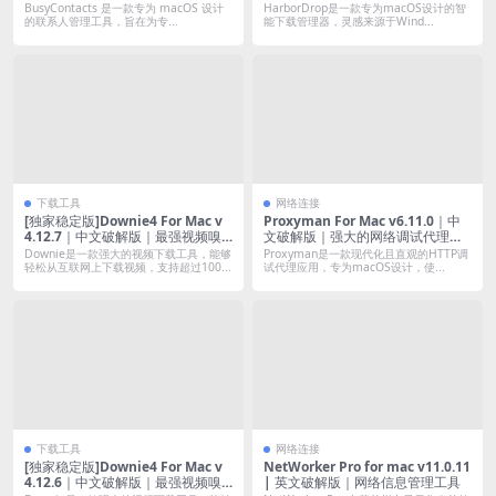
具
器
BusyContacts 是一款专为 macOS 设计
HarborDrop是一款专为macOS设计的智
的联系人管理工具，旨在为专...
能下载管理器，灵感来源于Wind...
下载工具
网络连接
[独家稳定版]Downie4 For Mac v
Proxyman For Mac v6.11.0｜中
4.12.7｜中文破解版｜最强视频嗅
文破解版｜强大的网络调试代理工
探下载(支持油管B站抖音小红书优
具
Downie是一款强大的视频下载工具，能够
Proxyman是一款现代化且直观的HTTP调
酷土豆腾讯等)
轻松从互联网上下载视频，支持超过100...
试代理应用，专为macOS设计，使...
下载工具
网络连接
[独家稳定版]Downie4 For Mac v
NetWorker Pro for mac v11.0.11
4.12.6｜中文破解版｜最强视频嗅
| 英文破解版｜网络信息管理工具