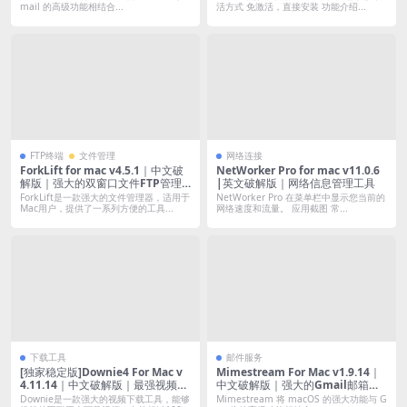
mail 的高级功能相结合...
活方式 免激活，直接安装 功能介绍...
FTP终端
文件管理
网络连接
ForkLift for mac v4.5.1｜中文破
NetWorker Pro for mac v11.0.6
解版｜强大的双窗口文件FTP管理
|英文破解版｜网络信息管理工具
器
ForkLift是一款强大的文件管理器，适用于
NetWorker Pro 在菜单栏中显示您当前的
Mac用户，提供了一系列方便的工具...
网络速度和流量。 应用截图 常...
下载工具
邮件服务
[独家稳定版]Downie4 For Mac v
Mimestream For Mac v1.9.14｜
4.11.14｜中文破解版｜最强视频嗅
中文破解版｜强大的Gmail邮箱客
探下载(支持油管B站抖音小红书优
户端
Downie是一款强大的视频下载工具，能够
Mimestream 将 macOS 的强大功能与 G