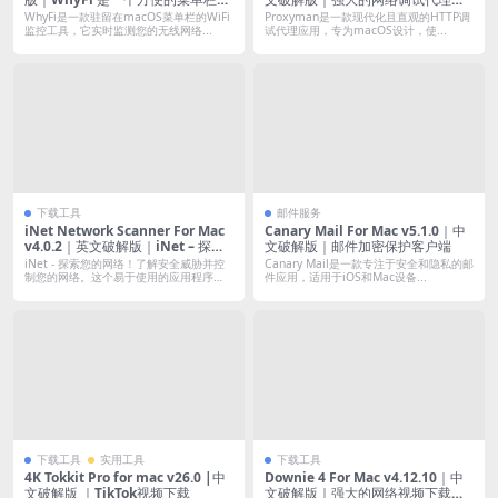
标应用程序，可以快速向您显示 Wi
具
WhyFi是一款驻留在macOS菜单栏的WiFi
Proxyman是一款现代化且直观的HTTP调
-Fi 速度慢或不稳定的原因，并告诉
监控工具，它实时监测您的无线网络...
试代理应用，专为macOS设计，使...
您如何修复它。
下载工具
邮件服务
iNet Network Scanner For Mac
Canary Mail For Mac v5.1.0｜中
v4.0.2｜英文破解版｜iNet – 探索
文破解版｜邮件加密保护客户端
您的网络！
iNet - 探索您的网络！了解安全威胁并控
Canary Mail是一款专注于安全和隐私的邮
制您的网络。这个易于使用的应用程序
件应用，适用于iOS和Mac设备...
即...
下载工具
实用工具
下载工具
4K Tokkit Pro for mac v26.0 |中
Downie 4 For Mac v4.12.10｜中
文破解版 ｜TikTok视频下载
文破解版｜强大的网络视频下载工