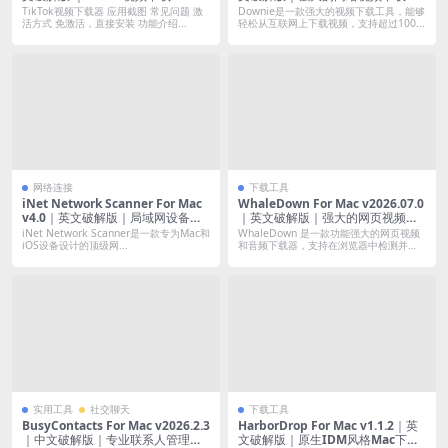
具
TikTok视频下载器 应用截图 常见问题 激
Downie是一款强大的视频下载工具，能够
活方式 免激活，直接安装 功能介绍...
轻松从互联网上下载视频，支持超过100...
网络连接
下载工具
iNet Network Scanner For Mac
WhaleDown For Mac v2026.07.0
v4.0｜英文破解版｜局域网设备扫
｜英文破解版｜强大的网页视频下
描工具
载工具
iNet Network Scanner是一款专为Mac和
WhaleDown 是一款功能强大的网页视频
iOS设备设计的顶级网...
和音频下载器，支持在浏览器中检测并
下...
实用工具
社交聊天
下载工具
BusyContacts For Mac v2026.2.3
HarborDrop For Mac v1.1.2｜英
｜中文破解版｜专业联系人管理工
文破解版｜原生IDM风格Mac下载