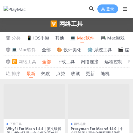
登录
🛜 网络工具
分类
📱 iOS手游
其他
💻 Mac软件
🎮 Mac游戏
💻 Mac软件
全部
🎨 设计美化
⚙️ 系统工具
🎬 媒
🛜 网络工具
全部
下载工具
网络连接
远程控制
F
排序
最新
热度
点赞
收藏
更新
随机
下载工具
网络连接
WhyFi For Mac v1.4.4｜英文破解
Proxyman For Mac v6.14.0｜中
版｜WhyFi 是一个方便的菜单栏图
文破解版｜强大的网络调试代理工