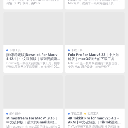
传输（FTP）软件，由Pani...
Mac用户，提供了一系列方便的工具...
下载工具
下载工具
[独家稳定版]Downie4 For Mac v
Folx Pro For Mac v5.33｜中文破
4.12.1｜中文破解版｜最强视频嗅
解版｜macOS强大的下载工具
探下载(支持油管B站抖音小红书优
Downie是一款强大的视频下载工具，能够
Folx Pro 是一款简单易用的下载管理器，
酷土豆腾讯等)
轻松从互联网上下载视频，支持超过100...
专为 Mac 用户设计，能够轻松下...
邮件服务
下载工具
实用工具
Mimestream For Mac v1.9.16｜
4K Tokkit Pro for mac v25.4.2 +
中文破解版｜强大的Gmail邮箱客
ARM |中文破解版 ｜TikTok视频下
户端
载
Mimestream 将 macOS 的强大功能与 G
TikTok视频下载器 应用截图 常见问题 激