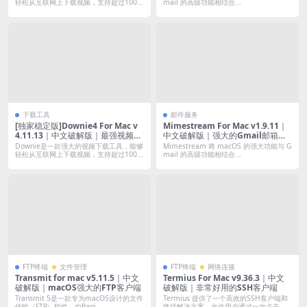
酷土豆腾讯等)
轻松从互联网上下载视频，支持超过100...
mail 的高级功能相结合...
下载工具
邮件服务
[独家稳定版]Downie4 For Mac v
Mimestream For Mac v1.9.11｜
4.11.13｜中文破解版｜最强视频嗅
中文破解版｜强大的Gmail邮箱客
探下载(支持油管B站抖音小红书优
户端
Downie是一款强大的视频下载工具，能够
Mimestream 将 macOS 的强大功能与 G
酷土豆腾讯等)
轻松从互联网上下载视频，支持超过100...
mail 的高级功能相结合...
FTP终端
文件管理
FTP终端
网络连接
Transmit for mac v5.11.5｜中文
Termius For Mac v9.36.3｜中文
破解版｜macOS强大的FTP客户端
破解版｜非常好用的SSH客户端
Transmit 5是一款专为macOS设计的文件
Termius 提供了一个高效的SSH客户端和
传输（FTP）软件，由Pani...
终端解决方案，允许用户通过一次点击...