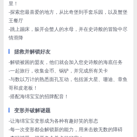
里！
-探索您最喜爱的地方，从比奇堡到手套乐园，以及蟹堡
王餐厅
-跳上蹦床，躲开会螫人的水母，并在史诗般的冒险中尽
情滑降
拯救并解锁好友
-解锁被困的盟友，他们就会加入您史诗般的海底任务
-一起旅行，收集金币、锅铲，并完成所有关卡
-与数以万计的熟悉面孔互动，包括派大星、珊迪、章鱼
哥和皮老板！
-搭配海绵宝宝的招牌配音！
变形并破解谜题
-让海绵宝宝变形成为各种有趣好笑的形态
-每一次变形都会解锁新的能力，用来击败无数的障碍