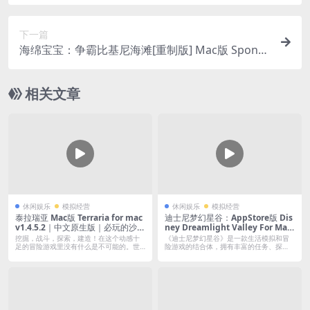
or Mac v1.4.0｜中文原生版
下一篇
海绵宝宝：争霸比基尼海滩[重制版] Mac版 Spong
ebob Squarepants – Battle For Bikini Bottom Re
hydrated For Mac v611616｜中文移植版
相关文章
休闲娱乐
模拟经营
休闲娱乐
模拟经营
泰拉瑞亚 Mac版 Terraria for mac
迪士尼梦幻星谷：AppStore版 Dis
v1.4.5.2｜中文原生版｜必玩的沙盒
ney Dreamlight Valley For Mac
模拟建造神作！
v1.24.1｜中文原生版｜含全DLC｜
挖掘，战斗，探索，建造！在这个动感十
《迪士尼梦幻星谷》是一款生活模拟和冒
仅支持M芯片
足的冒险游戏里没有什么是不可能的。世
险游戏的结合体，拥有丰富的任务、探
界是你的...
索、以及引...