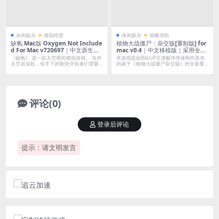
休闲娱乐
模拟经营
休闲娱乐
策略塔防
缺氧 Mac版 Oxygen Not Include
植物大战僵尸：杂交版[重制版] for
d For Mac v720697｜中文原生版
mac v0.4｜中文移植版｜采用全新
｜饥荒团队作品-太空殖民模拟游戏
游戏引擎重制，为玩家带来 更加精
《缺氧》 是一款太空殖民模拟游戏。 在外
本游戏是由B站UP主潜艇伟伟迷制作发布
｜含全DLC
致的游戏体验
太空岩深处，你手下的勤劳开拓者们需要
的基于《植物大战僵尸杂交版》的全新重
熟练...
制版本...
评论(0)
登录后评论
提示：请文明发言