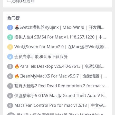
热门榜
🕹️Switch模拟器Ryujinx｜Mac+Win版｜开发团队已解散此乃最后的绝唱版本
1
模拟人生4 SIMS4 For Mac v1.118.257.1220｜中文原生版｜无限金币｜全100DLC
2
Win版Steam For Mac v2.0｜在Mac运行Win版游戏！｜升级GPTK4.0支持！
3
会员专享听歌和音乐下载服务
4
🔥Parallels Desktop v26.4.0-57513｜免激活版｜在Mac上安装Windows/Linux等系统[赠Windows激活]
5
🔥CleanMyMac X5 For Mac v5.5.7｜免激活版｜macOS系统优化/清理神器
6
荒野大镖客2 Red Dead Redemption 2 for mac v1436.28｜中文移植版｜最好玩的开放世界游戏
7
侠盗猎车手5 GTA5 Mac版 Grand Theft Auto V For Mac｜中文破解版
8
Macs Fan Control Pro for mac v1.5.18｜中文破解版｜风扇监控与控制工具
9