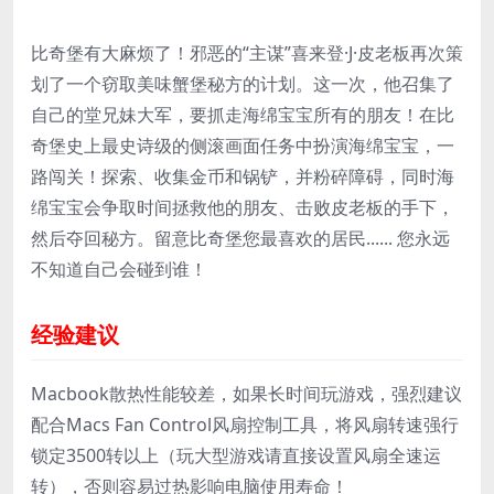
比奇堡有大麻烦了！邪恶的“主谋”喜来登·J·皮老板再次策
划了一个窃取美味蟹堡秘方的计划。这一次，他召集了
自己的堂兄妹大军，要抓走海绵宝宝所有的朋友！在比
奇堡史上最史诗级的侧滚画面任务中扮演海绵宝宝，一
路闯关！探索、收集金币和锅铲，并粉碎障碍，同时海
绵宝宝会争取时间拯救他的朋友、击败皮老板的手下，
然后夺回秘方。留意比奇堡您最喜欢的居民...... 您永远
不知道自己会碰到谁！
经验建议
Macbook散热性能较差，如果长时间玩游戏，强烈建议
配合Macs Fan Control风扇控制工具，将风扇转速强行
锁定3500转以上（玩大型游戏请直接设置风扇全速运
转），否则容易过热影响电脑使用寿命！