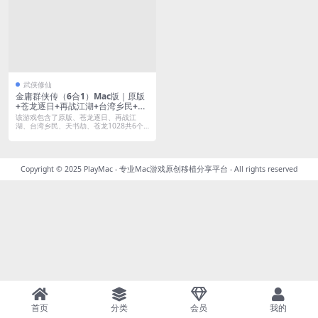
武侠修仙
金庸群侠传（6合1）Mac版｜原版
+苍龙逐日+再战江湖+台湾乡民+天
书劫+苍龙1028
该游戏包含了原版、苍龙逐日、再战江
湖、台湾乡民、天书劫、苍龙1028共6个
游戏版...
Copyright © 2025
PlayMac - 专业Mac游戏原创移植分享平台
- All rights reserved
首页
分类
会员
我的