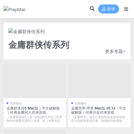
登录
金庸群侠传系列
更多专题>
武侠修仙
武侠修仙
金庸群侠传5 Mac版｜中文破解版
金庸世界·序章 Mac版 v0.12｜中文
｜经典金庸同人武侠游戏
破解版｜经典沙盒武侠游戏
《金庸群侠传5》是一款由爱玩不玩工作室
《金庸世界》着力打造的特色是游戏中的
制作的免费开源同人游戏。由《侠客风云
生活系统和养成元素。游戏的目标是把
传》主...
《金庸世界...