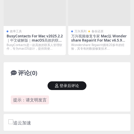
效率工具
万兴系列
备份还原
BusyContacts For Mac v2025.2.2
万兴视频修复专家 Mac版 Wonder
｜中文破解版｜macOS高效的联系
share Repairit For Mac v6.5.9｜
人管理工具
中文破解版｜AI照片增强到视频修
BusyContacts是一款高效的联系人管理软
Wondershare Repairit拥有20多年的经
复
件，专为macOS设计，提供简便...
验，其专有的数据修复技术...
评论(0)
登录后评论
提示：请文明发言