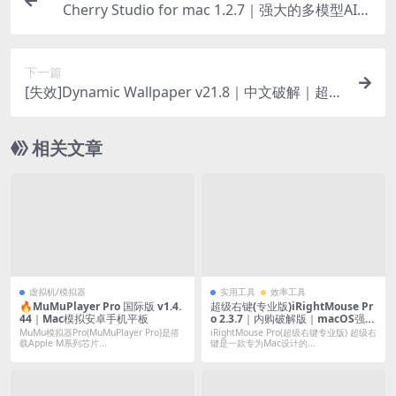
Cherry Studio for mac 1.2.7｜强大的多模型AI聚
合桌面客户端[整合助手]
下一篇
[失效]Dynamic Wallpaper v21.8｜中文破解｜超炫
酷的动态壁纸工具
相关文章
虚拟机/模拟器
实用工具
效率工具
🔥MuMuPlayer Pro 国际版 v1.4.
超级右键(专业版)iRightMouse Pr
44｜Mac模拟安卓手机平板
o 2.3.7｜内购破解版｜macOS强大
的右键菜单助手
MuMu模拟器Pro(MuMuPlayer Pro)是搭
iRightMouse Pro(超级右键专业版) 超级右
载Apple M系列芯片...
键是一款专为Mac设计的...