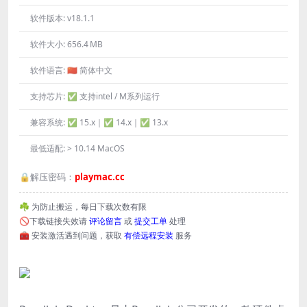
软件版本:
v18.1.1
软件大小:
656.4 MB
软件语言:
🇨🇳 简体中文
支持芯片:
✅ 支持intel / M系列运行
兼容系统:
✅ 15.x｜✅ 14.x｜✅ 13.x
最低适配:
> 10.14 MacOS
🔒解压密码：
playmac.cc
☘️ 为防止搬运，每日下载次数有限
🚫下载链接失效请
评论留言
或
提交工单
处理
🧰 安装激活遇到问题，获取
有偿远程安装
服务