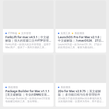
FTP终端
文件管理
实用工具
系统增强
ForkLift for mac v4.5.1｜中文破
LaunchOS Pro For Mac v2.1.0｜
解版｜强大的双窗口文件FTP管理
中文破解版｜为macOS26、27启
器
用经典的启动台
ForkLift是一款强大的文件管理器，适用于
LaunchOS是一款为macOS 26、27设计
Mac用户，提供了一系列方便的工具...
的应用启动工具，被誉为最佳的L...
系统增强
系统增强
Package Builder for Mac v1.1.1
2Do for Mac v2.9.75 ｜英文破解
|英文破解版 ｜专业的DMG安装包
版 ｜ 多功能日程与任务管理软件
制作工具
Package Builder是一款简化macOS安装
2Do致力于提供其他Mac待办事项列表无
包创建过程的工具，旨在帮助...
法实现的功能：以需求为导向，而不是让
用户...