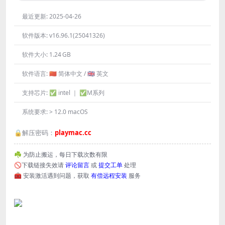
最近更新:
2025-04-26
软件版本:
v16.96.1(25041326)
软件大小:
1.24 GB
软件语言:
🇨🇳 简体中文 / 🇬🇧 英文
支持芯片:
✅ intel ｜ ✅M系列
系统要求:
> 12.0 macOS
🔒解压密码：
playmac.cc
☘️ 为防止搬运，每日下载次数有限
🚫下载链接失效请
评论留言
或
提交工单
处理
🧰 安装激活遇到问题，获取
有偿远程安装
服务