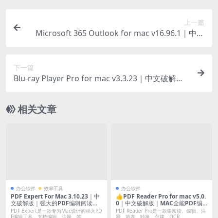
上一篇
Microsoft 365 Outlook for mac v16.96.1｜中文
破解版｜邮箱管理日程规划工具
下一篇
Blu-ray Player Pro for mac v3.3.23｜中文破解版
｜蓝光原盘专业播放器[支持光盘菜单导航]
相关文章
办公软件
效率工具
办公软件
PDF Expert For Mac 3.10.23｜中
👍PDF Reader Pro for mac v5.0.
文破解版｜强大的PDF编辑阅读工
0｜中文破解版｜MAC全能PDF编
具
辑工具
PDF Expert是一款专为Mac设计的强大PD
PDF Reader Pro是一款集阅读、编辑、注
F编辑工具，支持编辑、注释、签...
释、填表、转换、创建、OCR、...