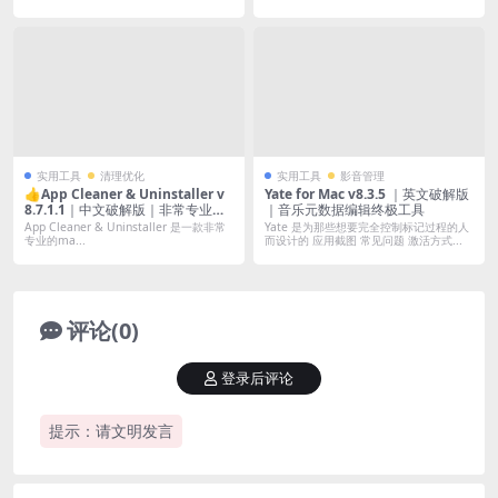
实用工具
清理优化
实用工具
影音管理
👍App Cleaner & Uninstaller v
Yate for Mac v8.3.5 ｜英文破解版
8.7.1.1｜中文破解版｜非常专业的
｜音乐元数据编辑终极工具
Mac应用卸载清理工具
App Cleaner & Uninstaller 是一款非常
Yate 是为那些想要完全控制标记过程的人
专业的ma...
而设计的 应用截图 常见问题 激活方式...
评论(0)
登录后评论
提示：请文明发言