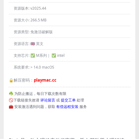
资源版本:
v2025.44
资源大小:
266.5 MB
资源类型:
免激活破解版
资源语言:
🇬🇧 英文
支持芯片:
✅ M系列｜ ✅ intel
系统要求:
> 14.0 macOS
🔒解压密码：
playmac.cc
☘️ 为防止搬运，每日下载次数有限
🚫下载链接失效请
评论留言
或
提交工单
处理
🧰 安装激活遇到问题，获取
有偿远程安装
服务