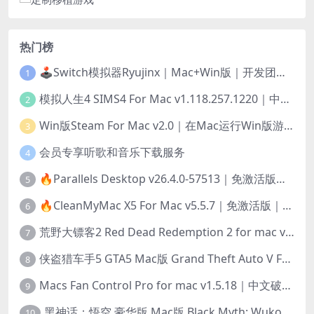
热门榜
🕹️Switch模拟器Ryujinx｜Mac+Win版｜开发团队已解散此乃最后的绝唱版本
1
模拟人生4 SIMS4 For Mac v1.118.257.1220｜中文原生版｜无限金币｜全100DLC
2
Win版Steam For Mac v2.0｜在Mac运行Win版游戏！｜升级GPTK4.0支持！
3
会员专享听歌和音乐下载服务
4
🔥Parallels Desktop v26.4.0-57513｜免激活版｜在Mac上安装Windows/Linux等系统[赠Windows激活]
5
🔥CleanMyMac X5 For Mac v5.5.7｜免激活版｜macOS系统优化/清理神器
6
荒野大镖客2 Red Dead Redemption 2 for mac v1436.28｜中文移植版｜最好玩的开放世界游戏
7
侠盗猎车手5 GTA5 Mac版 Grand Theft Auto V For Mac｜中文破解版
8
Macs Fan Control Pro for mac v1.5.18｜中文破解版｜风扇监控与控制工具
9
黑神话：悟空 豪华版 Mac版 Black Myth: Wukong For Mac v1.0.21.23831｜国语中文移植版｜仅限终身VIP交流学习｜含Mac+Win版
10