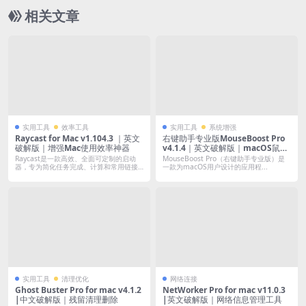
相关文章
实用工具
效率工具
实用工具
系统增强
Raycast for Mac v1.104.3 ｜英文
右键助手专业版MouseBoost Pro
破解版｜增强Mac使用效率神器
v4.1.4｜英文破解版｜macOS鼠标
右键增强软件
Raycast是一款高效、全面可定制的启动
MouseBoost Pro（右键助手专业版）是
器，专为简化任务完成、计算和常用链接
一款为macOS用户设计的应用程...
分...
实用工具
清理优化
网络连接
Ghost Buster Pro for mac v4.1.2
NetWorker Pro for mac v11.0.3
|中文破解版｜残留清理删除
|英文破解版｜网络信息管理工具