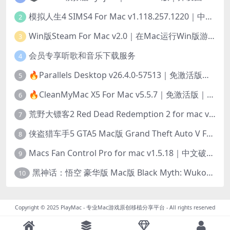
模拟人生4 SIMS4 For Mac v1.118.257.1220｜中文原生版｜无限金币｜全100DLC
2
Win版Steam For Mac v2.0｜在Mac运行Win版游戏！｜升级GPTK4.0支持！
3
会员专享听歌和音乐下载服务
4
🔥Parallels Desktop v26.4.0-57513｜免激活版｜在Mac上安装Windows/Linux等系统[赠Windows激活]
5
🔥CleanMyMac X5 For Mac v5.5.7｜免激活版｜macOS系统优化/清理神器
6
荒野大镖客2 Red Dead Redemption 2 for mac v1436.28｜中文移植版｜最好玩的开放世界游戏
7
侠盗猎车手5 GTA5 Mac版 Grand Theft Auto V For Mac｜中文破解版
8
Macs Fan Control Pro for mac v1.5.18｜中文破解版｜风扇监控与控制工具
9
黑神话：悟空 豪华版 Mac版 Black Myth: Wukong For Mac v1.0.21.23831｜国语中文移植版｜仅限终身VIP交流学习｜含Mac+Win版
10
Copyright © 2025
PlayMac - 专业Mac游戏原创移植分享平台
- All rights reserved