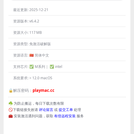
最近更新:
2025-12-21
资源版本:
v6.4.2
资源大小:
117 MB
资源类型:
免激活破解版
资源语言:
🇨🇳 简体中文
支持芯片:
✅ M系列｜ ✅ intel
系统要求:
> 12.0 macOS
🔒解压密码：
playmac.cc
☘️ 为防止搬运，每日下载次数有限
🚫下载链接失效请
评论留言
或
提交工单
处理
🧰 安装激活遇到问题，获取
有偿远程安装
服务