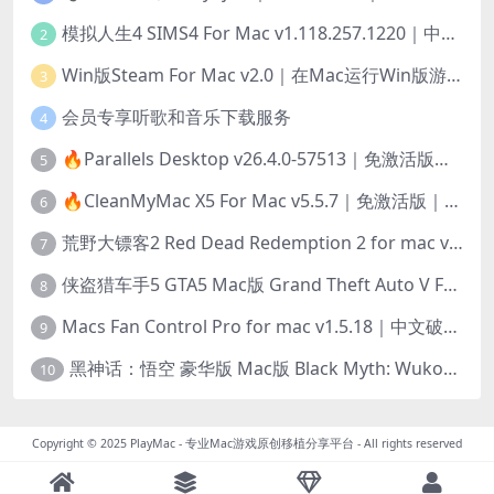
模拟人生4 SIMS4 For Mac v1.118.257.1220｜中文原生版｜无限金币｜全100DLC
2
Win版Steam For Mac v2.0｜在Mac运行Win版游戏！｜升级GPTK4.0支持！
3
会员专享听歌和音乐下载服务
4
🔥Parallels Desktop v26.4.0-57513｜免激活版｜在Mac上安装Windows/Linux等系统[赠Windows激活]
5
🔥CleanMyMac X5 For Mac v5.5.7｜免激活版｜macOS系统优化/清理神器
6
荒野大镖客2 Red Dead Redemption 2 for mac v1436.28｜中文移植版｜最好玩的开放世界游戏
7
侠盗猎车手5 GTA5 Mac版 Grand Theft Auto V For Mac｜中文破解版
8
Macs Fan Control Pro for mac v1.5.18｜中文破解版｜风扇监控与控制工具
9
黑神话：悟空 豪华版 Mac版 Black Myth: Wukong For Mac v1.0.21.23831｜国语中文移植版｜仅限终身VIP交流学习｜含Mac+Win版
10
Copyright © 2025
PlayMac - 专业Mac游戏原创移植分享平台
- All rights reserved