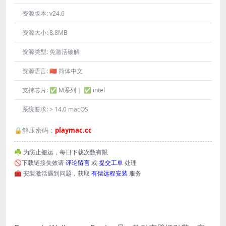
资源版本:
v24.6
资源大小:
8.8MB
资源类型:
免激活破解
资源语言:
🇨🇳 简体中文
支持芯片:
✅ M系列｜ ✅ intel
系统要求:
> 14.0 macOS
🔒解压密码：
playmac.cc
☘️ 为防止搬运，每日下载次数有限
🚫下载链接失效请
评论留言
或
提交工单
处理
🧰 安装激活遇到问题，获取
有偿远程安装
服务