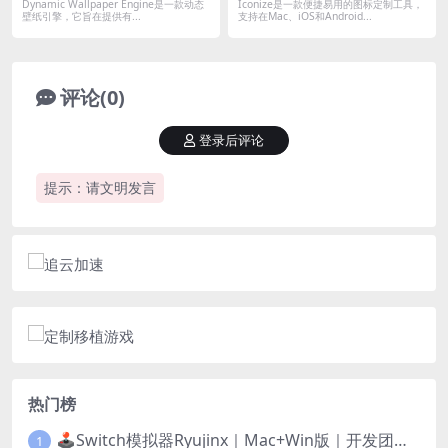
具
Dynamic Wallpaper Engine是一款动态
Iconize是一款便捷易用的图标定制工具，
壁纸引擎，它旨在提供有...
支持在Mac、iOS和Android...
评论(0)
登录后评论
提示：请文明发言
热门榜
🕹️Switch模拟器Ryujinx｜Mac+Win版｜开发团队已解散此乃最后的绝唱版本
1