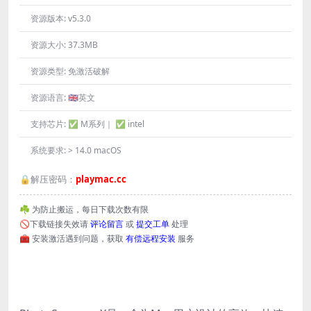
资源版本:
v5.3.0
资源大小:
37.3MB
资源类型:
免激活破解
资源语言:
🇬🇧英文
支持芯片:
✅ M系列｜ ✅ intel
系统要求:
> 14.0 macOS
🔒解压密码：
playmac.cc
☘️ 为防止搬运，每日下载次数有限
🚫下载链接失效请
评论留言
或
提交工单
处理
🧰 安装激活遇到问题，获取
有偿远程安装
服务