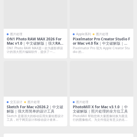
图片处理
Apple系列
图片处理
ON1 Photo RAW MAX 2026 For
Pixelmator Pro Creator Studio F
Mac v1.0｜中文破解版｜强大RAW
or Mac v4.0 fix｜中文破解版｜苹
照片编辑软件
果官方专业图像编辑软件
ON1 Photo RAW MAX是一款为摄影师设
Pixelmator Pro 现为 Apple Creator Stu
计的强大照片编辑软件，提供了一...
dio 的...
交互设计
图片处理
图片处理
Sketch For Mac v2026.2｜中文破
PhotoMill X for Mac v3.1.0 ｜中
解版｜强大而简单的设计工具
文破解版｜照片处理的全方位工具
Sketch 是最强大的移动应用矢量绘图设计
PhotoMill 帮助您将大量图像转换为最流
工具，对于网页设计和移动设计者来
行的图像格式、为文件指定有意义的名...
说，...