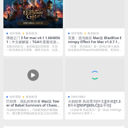
动作冒险
角色扮演
动作冒险
角色扮演
博德之门 3 for mac v4.1.1.684856
苍翼：混沌效应 Mac版 BlazBlue E
1｜中文破解版｜TGA年度最佳游戏
ntropy Effect For Mac v1.0.7.127
｜全DLC
247.0｜中文原生版｜含全DLC
召集你的队伍，返回被遗忘的国度，开启
《苍翼：混沌效应》是一款纯正格斗血统
一段充满友谊与背叛、牺牲与生存，以及
的全新动作Roguelike肉鸽游戏，资深动...
至高无上...
动作冒险
角色扮演
Switch独占
巴别塔：混乱的幸存者 Mac版 Tow
火焰纹章 风花雪月[中文][本体][1.2.
er of Babel Survivors of Chaos F
0升补][NSP][6DLC][金手指]
or Mac v1.10.1｜中文原生版｜含
与成群的怪物战斗，习得新技能并增强能
《火焰纹章 风花雪月》是一款由 Intellige
全DLC
力。通过数百种物品组合自定义自己的构
nt Systems 制作 I...
建，达到...