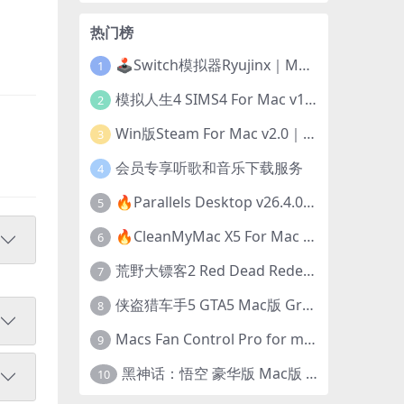
热门榜
🕹️Switch模拟器Ryujinx｜Mac+Win版｜开发团队已解散此乃最后的绝唱版本
1
模拟人生4 SIMS4 For Mac v1.118.257.1220｜中文原生版｜无限金币｜全100DLC
2
Win版Steam For Mac v2.0｜在Mac运行Win版游戏！｜升级GPTK4.0支持！
3
会员专享听歌和音乐下载服务
4
🔥Parallels Desktop v26.4.0-57513｜免激活版｜在Mac上安装Windows/Linux等系统[赠Windows激活]
5
🔥CleanMyMac X5 For Mac v5.5.7｜免激活版｜macOS系统优化/清理神器
6
荒野大镖客2 Red Dead Redemption 2 for mac v1436.28｜中文移植版｜最好玩的开放世界游戏
7
侠盗猎车手5 GTA5 Mac版 Grand Theft Auto V For Mac｜中文破解版
8
Macs Fan Control Pro for mac v1.5.18｜中文破解版｜风扇监控与控制工具
9
黑神话：悟空 豪华版 Mac版 Black Myth: Wukong For Mac v1.0.21.23831｜国语中文移植版｜仅限终身VIP交流学习｜含Mac+Win版
10