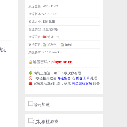
最近更新:
2025-11-21
资源版本:
v2.19.1131
资源大小:
136.5MB
资源类型:
原生破解版
资源语言:
🇨🇳 简体中文
支持芯片:
✅ M系列｜ ✅ intel
锁定
系统要求:
> 11.0 macOS
🔒解压密码：
playmac.cc
☘️ 为防止搬运，每日下载次数有限
🚫下载链接失效请
评论留言
或
提交工单
处理
🧰 安装激活遇到问题，获取
有偿远程安装
服务