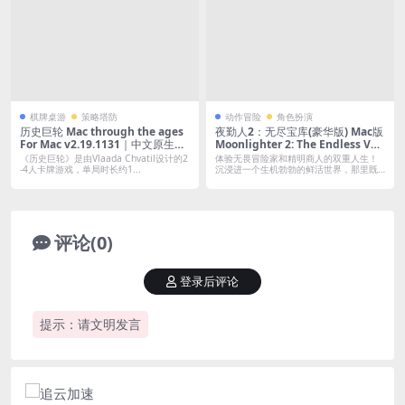
棋牌桌游
策略塔防
动作冒险
角色扮演
历史巨轮 Mac through the ages
夜勤人2：无尽宝库(豪华版) Mac版
For Mac v2.19.1131｜中文原生版
Moonlighter 2: The Endless Vau
｜全DLC
lt For Mac Build.20983817｜中文
《历史巨轮》是由Vlaada Chvatil设计的2
体验无畏冒险家和精明商人的双重人生！
移植版｜全DLC
-4人卡牌游戏，单局时长约1...
沉浸进一个生机勃勃的鲜活世界，那里既
有闪亮耀...
评论(0)
登录后评论
提示：请文明发言