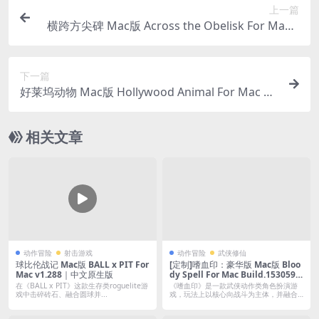
上一篇
横跨方尖碑 Mac版 Across the Obelisk For Mac v
1.7.3.1｜中文原生版｜含全DLC
下一篇
好莱坞动物 Mac版 Hollywood Animal For Mac v
0.8.67｜中文原生版
相关文章
动作冒险
射击游戏
动作冒险
武侠修仙
球比伦战记 Mac版 BALL x PIT For
[定制]嗜血印：豪华版 Mac版 Bloo
Mac v1.288｜中文原生版
dy Spell For Mac Build.1530595
5｜中文移植版｜国产大尺度卖肉3
在《BALL x PIT》这款生存类roguelite游
《嗜血印》是一款武侠动作类角色扮演游
D动作武侠游戏
戏中击碎砖石、融合圆球并...
戏，玩法上以核心向战斗为主体，并融合
了众多战...