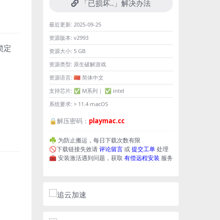
「已损坏..」解决办法
最近更新:
2025-09-25
资源版本:
v2993
锁定
资源大小:
5 GB
资源类型:
原生破解游戏
资源语言:
🇨🇳 简体中文
支持芯片:
✅ M系列｜ ✅ intel
系统要求:
> 11.4 macOS
🔒解压密码：
playmac.cc
☘️ 为防止搬运，每日下载次数有限
🚫下载链接失效请
评论留言
或
提交工单
处理
🧰 安装激活遇到问题，获取
有偿远程安装
服务