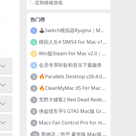
热门榜
🕹️Switch模拟器Ryujinx｜Mac+Win版｜开发团队已解散此乃最后的绝唱版本
1
模拟人生4 SIMS4 For Mac v1.118.257.1220｜中文原生版｜无限金币｜全100DLC
2
Win版Steam For Mac v2.0｜在Mac运行Win版游戏！｜升级GPTK4.0支持！
3
会员专享听歌和音乐下载服务
4
🔥Parallels Desktop v26.4.0-57513｜免激活版｜在Mac上安装Windows/Linux等系统[赠Windows激活]
5
🔥CleanMyMac X5 For Mac v5.5.7｜免激活版｜macOS系统优化/清理神器
6
荒野大镖客2 Red Dead Redemption 2 for mac v1436.28｜中文移植版｜最好玩的开放世界游戏
7
侠盗猎车手5 GTA5 Mac版 Grand Theft Auto V For Mac｜中文破解版
8
Macs Fan Control Pro for mac v1.5.18｜中文破解版｜风扇监控与控制工具
9
黑神话：悟空 豪华版 Mac版 Black Myth: Wukong For Mac v1.0.21.23831｜国语中文移植版｜仅限终身VIP交流学习｜含Mac+Win版
10