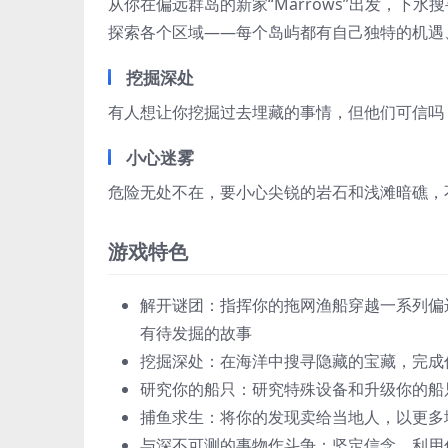
从你在偏远群岛的新家“Marrows”出发，下
探索各个区域——每个岛屿都有自己独特的机遇
挖掘深处
有人想让你挖掘过去埋藏的事情，但他们可信吗
小心迷雾
危险无处不在，要小心尖锐的岩石和浅滩暗礁，
游戏特色
解开谜团：指挥你的拖网渔船穿越一系列偏
有待发掘的故事
挖掘深处：在海洋中搜寻隐藏的宝藏，完成
研究你的船只：研究特殊设备和升级你的船
捕鱼求生：将你的发现卖给当地人，以更多
与深不可测的事物作斗争：坚定信念，利用