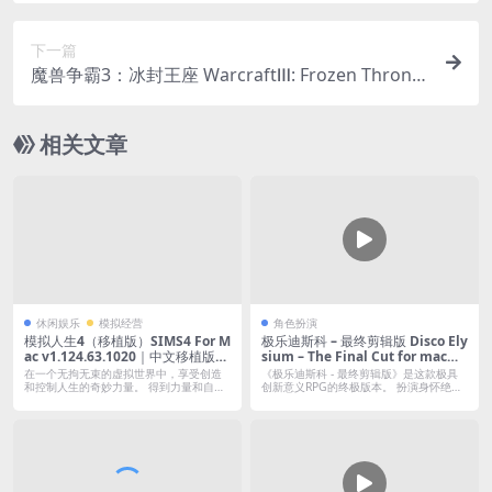
下一篇
魔兽争霸3：冰封王座 WarcraftⅢ: Frozen Throne
for mac v1.27.0中文版｜可联机支持M芯片｜解除
8M地图限制
相关文章
休闲娱乐
模拟经营
角色扮演
模拟人生4（移植版）SIMS4 For M
极乐迪斯科 – 最终剪辑版 Disco Ely
ac v1.124.63.1020｜中文移植版版
sium – The Final Cut for mac｜
｜布里杰顿夫人的盛装DLC+全季票
官方中文
在一个无拘无束的虚拟世界中，享受创造
《极乐迪斯科 - 最终剪辑版》是这款极具
+全DLC+全资料片｜支持移动硬盘
和控制人生的奇妙力量。 得到力量和自
创新意义RPG的终极版本。 扮演身怀绝
由，享受...
技...
安装