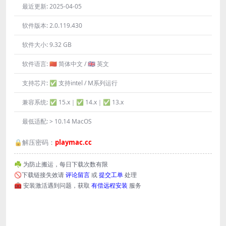
最近更新:
2025-04-05
软件版本:
2.0.119.430
软件大小:
9.32 GB
软件语言:
🇨🇳 简体中文 / 🇬🇧 英文
支持芯片:
✅ 支持intel / M系列运行
兼容系统:
✅ 15.x｜✅ 14.x｜✅ 13.x
最低适配:
> 10.14 MacOS
🔒解压密码：
playmac.cc
☘️ 为防止搬运，每日下载次数有限
🚫下载链接失效请
评论留言
或
提交工单
处理
🧰 安装激活遇到问题，获取
有偿远程安装
服务