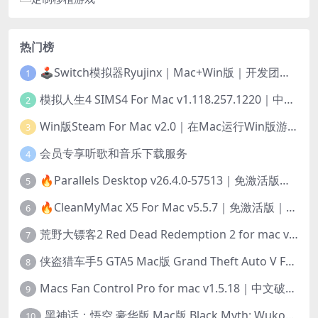
热门榜
🕹️Switch模拟器Ryujinx｜Mac+Win版｜开发团队已解散此乃最后的绝唱版本
1
模拟人生4 SIMS4 For Mac v1.118.257.1220｜中文原生版｜无限金币｜全100DLC
2
Win版Steam For Mac v2.0｜在Mac运行Win版游戏！｜升级GPTK4.0支持！
3
会员专享听歌和音乐下载服务
4
🔥Parallels Desktop v26.4.0-57513｜免激活版｜在Mac上安装Windows/Linux等系统[赠Windows激活]
5
🔥CleanMyMac X5 For Mac v5.5.7｜免激活版｜macOS系统优化/清理神器
6
荒野大镖客2 Red Dead Redemption 2 for mac v1436.28｜中文移植版｜最好玩的开放世界游戏
7
侠盗猎车手5 GTA5 Mac版 Grand Theft Auto V For Mac｜中文破解版
8
Macs Fan Control Pro for mac v1.5.18｜中文破解版｜风扇监控与控制工具
9
黑神话：悟空 豪华版 Mac版 Black Myth: Wukong For Mac v1.0.21.23831｜国语中文移植版｜仅限终身VIP交流学习｜含Mac+Win版
10