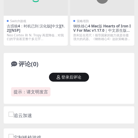
Switch游戏
策略塔防
古惑狼4：时机已到 汉化版[中文][1.
钢铁雄心4 Mac版 Hearts of Iron I
2][NSP]
V For Mac v1.17.0｜中文原生版｜
含全DLC
Neo Cortex 和 N. Tropy 再度降临，对我
胜利近在咫尺！领导国家的能力就是你最
们的宇宙甚至整个多元宇...
强大的武器。《钢铁雄心4》这款策略游戏
让你指...
评论(0)
登录后评论
提示：请文明发言