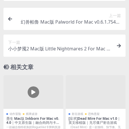
上一篇
幻兽帕鲁 Mac版 Palworld For Mac v0.6.1.75453
｜中文原生破解｜👍支持连接服务器！
下一篇
小小梦魇2 Mac版 Little Nightmares 2 For Mac v
5.8｜中文移植破解｜惊悚解谜系列游戏｜含DLC
相关文章
动作冒险
棋牌桌游
射击游戏
恐怖悬疑
墨生 Mac版 Inkborn For Mac v0.
[应求]Dead Mire For Mac v1.0｜
4.0｜中文原生版｜融合肉鸽与卡牌
英文移植版｜无尽僵尸射击游戏
构筑的独特游戏
一款融合独特机制的Roguelike卡牌构筑游
《Dead Mire》是一款独特、快节奏、无