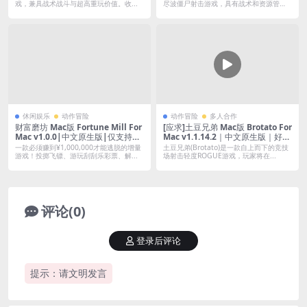
戏，兼具战术战斗与超高重玩价值。收...
尽波僵尸射击游戏，具有战术和资源管
理...
休闲娱乐
动作冒险
动作冒险
多人合作
财富磨坊 Mac版 Fortune Mill For
[应求]土豆兄弟 Mac版 Brotato For
Mac v1.0.0|中文原生版|仅支持M
Mac v1.1.14.2｜中文原生版｜好评
芯片
如潮的经典肉鸽弹幕射击游戏｜含
一款必须赚到¥1,000,000才能逃脱的增量
土豆兄弟(Brotato)是一款自上而下的竞技
全DLC
游戏！投掷飞镖、游玩刮刮乐彩票、解...
场射击轻度ROGUE游戏，玩家将在...
评论(0)
登录后评论
提示：请文明发言