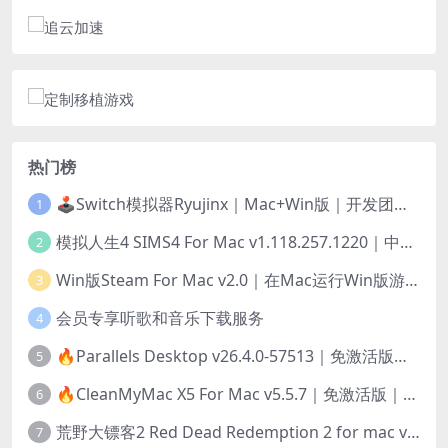
热门榜
🕹️Switch模拟器Ryujinx｜Mac+Win版｜开发团队已解散此乃最后的绝唱版本
1
模拟人生4 SIMS4 For Mac v1.118.257.1220｜中文原生版｜无限金币｜全100DLC
2
Win版Steam For Mac v2.0｜在Mac运行Win版游戏！｜升级GPTK4.0支持！
3
会员专享听歌和音乐下载服务
4
🔥Parallels Desktop v26.4.0-57513｜免激活版｜在Mac上安装Windows/Linux等系统[赠Windows激活]
5
🔥CleanMyMac X5 For Mac v5.5.7｜免激活版｜macOS系统优化/清理神器
6
荒野大镖客2 Red Dead Redemption 2 for mac v1436.28｜中文移植版｜最好玩的开放世界游戏
7