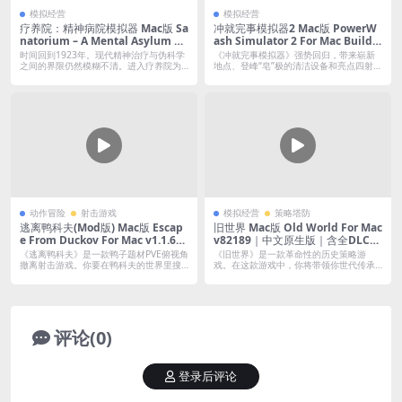
模拟经营
模拟经营
疗养院：精神病院模拟器 Mac版 Sa
冲就完事模拟器2 Mac版 PowerW
natorium – A Mental Asylum Si
ash Simulator 2 For Mac Build.2
mulator For Mac v1.02d｜中文原
0692139｜中文移植版｜含全DLC
时间回到1923年。现代精神治疗与伪科学
《冲就完事模拟器》强势回归，带来崭新
生版
之间的界限仍然模糊不清。进入疗养院为
地点、登峰“皂”极的清洁设备和亮点四射的
患者...
特色...
动作冒险
射击游戏
模拟经营
策略塔防
逃离鸭科夫(Mod版) Mac版 Escap
旧世界 Mac版 Old World For Mac
e From Duckov For Mac v1.1.6｜
v82189｜中文原生版｜含全DLC｜
中文移植版｜内置50+热门Mod｜
真实的历史4X策略游戏
《逃离鸭科夫》是一款鸭子题材PVE俯视角
《旧世界》是一款革命性的历史策略游
支持自行添加Mod
撤离射击游戏。你要在鸭科夫的世界里搜
戏。在这款游戏中，你将带领你世代传承
寻物...
的王朝与别...
评论(0)
登录后评论