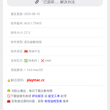
「已损坏..」解决办法
最近更新:
2025-08-10
软件版本:
v0.6.1.75453
软件大小:
27.3
软件类型:
原生破解游戏
软件语言:
🇨🇳 简体中文
支持芯片:
✅ M系列｜ ❌ intel
系统要求:
> 14.0 macOS
🔒解压密码：
playmac.cc
☘️ 为防止搬运，每日下载次数有限
🚫下载链接失效请
评论留言
或
提交工单
处理
🧰 安装激活遇到问题，获取
有偿远程安装
服务