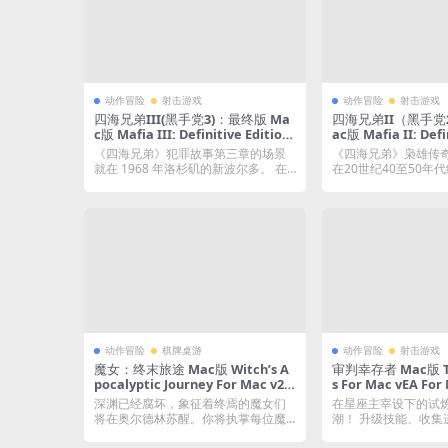
动作冒险
射击游戏
动作冒险
射击游戏
四海兄弟III(黑手党3)：最终版 Ma
四海兄弟II（黑手党
c版 Mafia III: Definitive Edition
ac版 Mafia II: Defi
For Mac v1.100.0｜中文移植版｜
For Mac v1.0.
《四海兄弟》犯罪故事第三章的场景
《四海兄弟》枭雄传
全DLC
DLC
就在 1968 年洛杉矶的新波尔多。 在
在20世纪40至50年
越南经历...
戏经过了...
动作冒险
棋牌桌游
动作冒险
射击游戏
魔女：终末旅途 Mac版 Witch’s A
审判幸存者 Mac版 Tri
pocalyptic Journey For Mac v20
s For Mac vEA For
26.06.07|中文原生版
文原生版
深渊已经腐坏，象征着终焉的魔女们
在星座主宰设下的试
将在奥尔德林苏醒。你将执掌每位魔
潮！ 升级技能、收集
女的命运轨迹，以...
鸽风格打造超强...