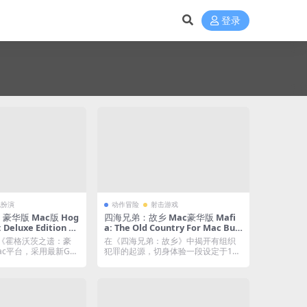
登录
色扮演
动作冒险
射击游戏
华版 Mac版 Hog
四海兄弟：故乡 Mac豪华版 Mafi
 Deluxe Edition Fo
a: The Old Country For Mac Buil
13387｜中文移植版｜含
d.20960235｜中文移植版｜全DLC
家将《霍格沃茨之遗：豪
在《四海兄弟：故乡》中揭开有组织
辑器｜完美初始存档
ac平台，采用最新GP
犯罪的起源，切身体验一段设定于190
美化/绅士/服装等Mod
0年代西西里...