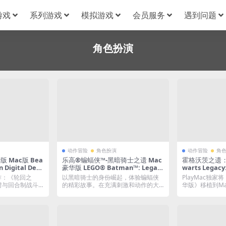
游戏
系列游戏
模拟游戏
会员服务
遇到问题
角色扮演
动作冒险
角色扮演
动作冒险
角
 Mac版 Bea
乐高®蝙蝠侠™-黑暗骑士之遗 Mac
霍格沃茨之遗：豪
n Digital Delu
豪华版 LEGO® Batman™: Legac
warts Legacy:
c v1.0.6.0｜中
y of the Dark Knight For Mac Bu
r Mac v16
意新作：《轮回之
以黑暗骑士的身份崛起，体验蝙蝠侠
PlayMac独
+全DLC｜一人
ild.23232657｜中文移植版｜全DL
DLC｜存档编
时与回合制战斗
的精彩故事。在充满刺激和动作的大
华版》移植到M
扮演游戏
C+预购特典：“黑暗骑士归来”蝙蝠
｜200+实用/
胆冒险中，体验激...
TK4...
套装