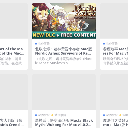
动作冒险
动作冒险
 of the Ma
北欧之烬：诸神黄昏幸存者 Mac版
餐瘾地牢 Mac版
 of the Machi
Nordic Ashes: Survivors of Ragn
ies For Mac
1.07|中文原生版
arok For Mac v3.1.0|中文原生版|
版
遇的城市，是首
《北欧之烬：诸神黄昏幸存者》(Nord
暗黑奇幻风格的
含全DLC
工智能。在这款
ic Ashes: Survivors o...
你将踏入那座被
暗地牢。 发行日.
动作冒险
武侠修仙
动作冒险
策
刺客大师版（豪
黑神话：悟空 豪华版 Mac版 Black
魔法门之英雄
n’s Creed M
Myth: Wukong For Mac v1.0.21.
mo） Mac版 He