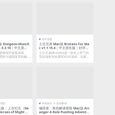
动作冒险
 Dungeon Munch
土豆兄弟 Mac版 Brotato For Ma
 v1.5.3.10｜中文原生
c v1.1.15.4｜中文原生版｜好评如
潮的经典肉鸽弹幕射击游戏｜含全
硬核地牢探索游戏，
土豆兄弟(Brotato)是一款自上而下的
DLC
黑影与谜团笼罩的极
竞技场射击轻度ROGUE游戏，玩家将
..
在...
略塔防
休闲娱乐
益智解谜
无敌：上古纪元（De
编排者：角色解谜冒险 Mac版 Arr
roes of Might &
anger A Role Puzzling Adventur