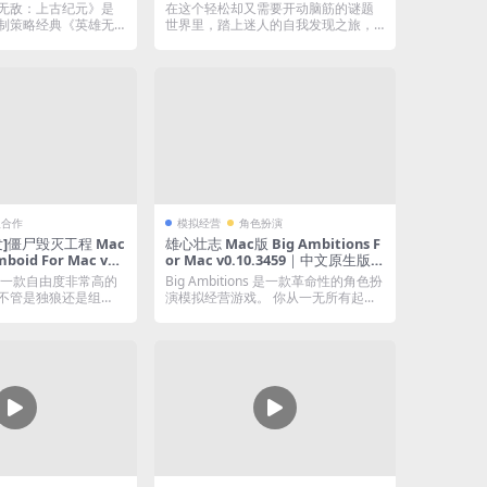
 Era Demo For Ma
e For Mac v1.1.18｜中文原生版
无敌：上古纪元》是
在这个轻松却又需要开动脑筋的谜题
0698-.46.10｜中文移
制策略经典《英雄无
世界里，踏上迷人的自我发现之旅，
（官方4月30日发
..
找到自己的方向。...
人合作
模拟经营
角色扮演
发]僵尸毁灭工程 Mac
雄心壮志 Mac版 Big Ambitions F
mboid For Mac v4
or Mac v0.10.3459｜中文原生版｜
中文原生版｜多人合作硬
从一无所有干到世界首富
是一款自由度非常高的
Big Ambitions 是一款革命性的角色扮
尸生存游戏｜支持联
不管是独狼还是组
演模拟经营游戏。 你从一无所有起...
..