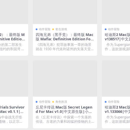
动作冒险
射击游戏
动作冒险
2）：最终版 M
四海兄弟（黑手党）：最终版 Mac
哈迪斯2 Mac版 H
nitive Edition
版 Mafia: Definitive Edition For
v138517|
0｜中文移植版｜全
Mac v1.0.3｜中文移植版｜全DLC
片
奇的第二部发生
《四海兄弟》犯罪故事第一章的场景
作为 Supergia
代纽约的帝国湾 游
就在 1930 年代依利诺州的失落天堂。
作，这款游戏汲取
游戏经...
动作冒险
角色扮演
动作冒险
als Survivor
丘尼卡传说 Mac版 Secret Legen
哈迪斯2 Mac版 H
 Mac v0.1.1|中
d For Mac v1.0|中文原生版|小而
v1.133066
美的“塞尔达”式世界
芯片
炼中奋战无尽怪
在《丘尼卡传说》中探索一个失落的
作为 Supergia
遗物，以正宗肉
传说、古老的力量和凶猛的怪物的土
作，这款游戏汲取
地，这是一个关于...