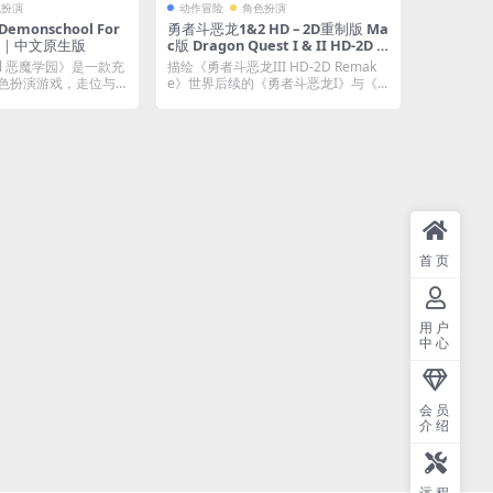
色扮演
动作冒险
角色扮演
emonschool For
勇者斗恶龙1&2 HD – 2D重制版 Ma
24.2｜中文原生版
c版 Dragon Quest I & II HD-2D R
emake For Mac v1.0.2.0｜中文移
ool 恶魔学园》是一款充
描绘《勇者斗恶龙III HD-2D Remak
植版｜DQ系列经典重制版3月9日最
色扮演游戏，走位与
e》世界后续的《勇者斗恶龙I》与《...
新移除D加密
首页
用户
中心
会员
介绍
远程