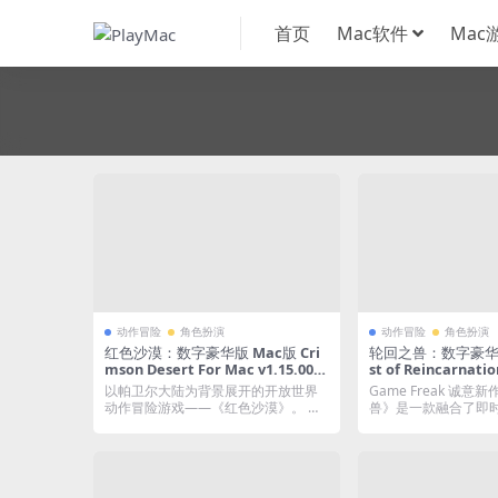
首页
Mac软件
Mac
动作冒险
角色扮演
动作冒险
角色扮演
红色沙漠：数字豪华版 Mac版 Cri
轮回之兽：数字豪华版
mson Desert For Mac v1.15.00｜
st of Reincarnatio
中文原生版｜全DLC+仅支持M芯片
xe Edition For Ma
以帕卫尔大陆为背景展开的开放世界
Game Freak 诚
文移植版｜预购特典
动作冒险游戏——《红色沙漠》。 你
兽》是一款融合了即
一狗协作动作角色
将化身灰鬃的克...
的动作角...