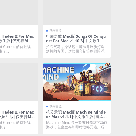
动作冒险
ades II For Mac
征服之歌 Mac版 Songs Of Conqu
中文原生版|仅支持M芯
est For Mac v1.10.3|中文原生版|
含全DLC
nt Games 的首款续
招兵买马，操纵远古魔法并逐步打造
了...
辉煌的帝国。这款回合制策略冒险游
戏糅合了战略决策...
动作冒险
ades II For Mac
机器意识 Mac版 Machine Mind F
|中文原生版|仅支持M
or Mac v1.1.1|中文原生版|指挥机
器大军征服星系
nt Games 的首款续
Machine Mind 是一款末日题材的动作
了...
游戏，包含生存和即时战略元素。玩
家...