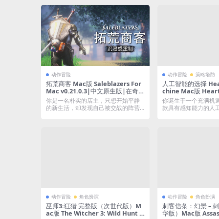
动作冒险
动作冒险
策略塔防
拓荒商客 Mac版 Saleblazers For
人工智能的选择 Heart
Mac v0.21.0.3|中文原生版|在奇幻
chine Mac版 Heart
世界开店经营
ne For Mac v1.
你是一名朴实的店主，只想开始平静
你诞生于一个充满机
的新生活，却发现自己被交战的阵营
款具有感知能力的人
和危险生物包围。...
融合了策略与角色...
动作冒险
角色扮演
动作冒险
角色扮演
巫师3:狂猎 完整版（次世代版）M
刺客信条：幻景 – 
ac版 The Witcher 3: Wild Hunt –
华版）Mac版 Assassi