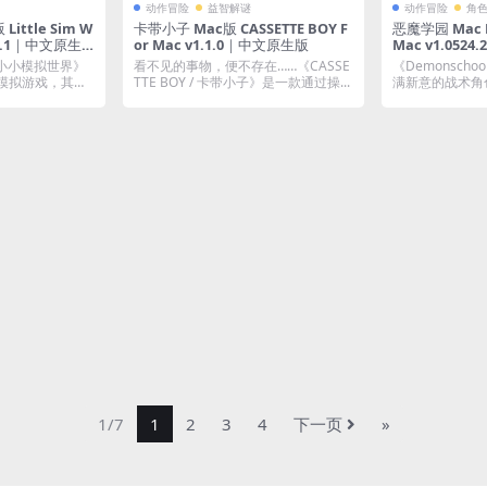
动作冒险
益智解谜
动作冒险
角
ittle Sim W
卡带小子 Mac版 CASSETTE BOY F
恶魔学园 Mac D
.57.1｜中文原生
or Mac v1.1.0｜中文原生版
Mac v1.05
生活模拟游戏
小小模拟世界》
看不见的事物，便不存在……《CASSE
《Demonsch
模拟游戏，其背
TTE BOY / 卡带小子》是一款通过操...
满新意的战术角
攻击...
1/7
1
2
3
4
下一页
»