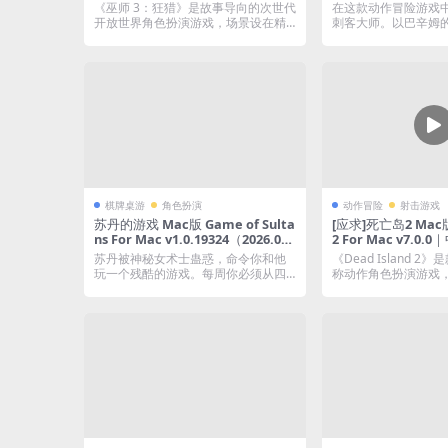
Complete Edition (Next-Gen Up
irage: Master Assa
《巫师 3：狂猎》是故事导向的次世代
在这款动作冒险游戏
date) For Mac v4.04.HF3｜国语
or Mac v1.1.
开放世界角色扮演游戏，场景设在精
刺客大师。以巴辛姆
中文移植版｜集成女主模型MOD
特典+全DLC+最新
致绚丽的奇幻...
世纪巴格达的街头...
+附次世代女性神秘Mod+支持自定
C
义Mod+全20DLCs+官方艺术设定
集+升级DLSS光线追踪（需macOS
26系统）
棋牌桌游
角色扮演
动作冒险
射击游戏
苏丹的游戏 Mac版 Game of Sulta
[应求]死亡岛2 Mac版 
ns For Mac v1.0.19324（2026.04.
2 For Mac v7.
09）｜中文原生版｜含全DLC
含全DLC｜仅支持
苏丹被神秘女术士蛊惑，命令你和他
《Dead Island 
玩一个残酷的游戏。每周你必须从四
称动作角色扮演游戏
种特殊的卡片中抽...
色...