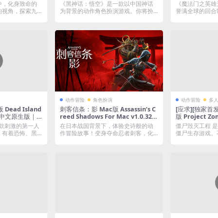
ssin Edition F
23831｜国语中文移植版｜仅限终
Magic: Olden
中，化身致命的
《黑神话：悟空》是一款以中国神话
《魔法门之英雄
1｜中文移植版｜预购
身VIP交流学习｜含Mac+Win版
c Build.2048
的视角，探索九
为背景的动作角色扮演游戏。你将扮
誉满全球的回合
《回忆山谷》DL
植版｜非正式版
演一位“天命人”...
敌》系列的正统前.
售正式版）
动作冒险
角色扮演
动作冒险
多
Dead Island
刺客信条：影 Mac版 Assassin’s C
[应求][独家首
0.0｜中文原生版｜
reed Shadows For Mac v1.0.32｜
版 Project Zo
M芯片
中文原生版｜仅支持M芯片
1.78.19｜
2》是款刺激的第一人
在日本战国背景下，体验史诗般的动
僵尸毁灭工程 
核沙盒模式僵
，有着恐怖、黑
作冒险故事！变身夺命忍者刺客，化
僵尸生存游戏。
机
为强大传奇武士，...
队，玩家可以从事.