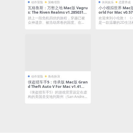
动作冒险
策略塔防
休闲娱乐
恋爱养成
瓦格鲁斯：万壑之地 Mac版 Vagru
小小模拟世界 Mac版 L
s: The Riven Realms v1.2850312e
orld For Mac v0
3｜中文原生版｜获奖无数的末日背
版｜温馨的2D城镇
踏上一段危机四伏的旅程，穿越已被
欢迎来到小伦敦！ 《
景奇幻RPG角色扮演游戏｜含全DL
众神遗弃、被浩劫席卷的国度。在
是一款温馨的2D生活
C
《瓦格鲁斯：万壑之...
景设定在一座...
动作冒险
角色扮演
侠盗猎车手5：传承版 Mac版 Gran
d Theft Auto V For Mac v1.41｜
全新优化升级重制版
《侠盗猎车手5》的游戏背景设定在虚
构的美国圣安地列斯州（San Andrea
s，...