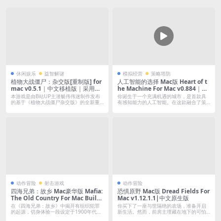
休闲娱乐
益智解谜
模拟经营
策略塔防
植物大战僵尸：杂交版[重制版] for
人工智能的选择 Mac版 Heart of t
mac v0.5.1｜中文移植版｜采用全
he Machine For Mac v0.884｜中
新游戏引擎重制，为玩家带来 更加
文原生版
本游戏是由B站UP主潜艇伟伟迷制作发布
你诞生于一个充满机遇的城市，是首款具
精致的游戏体验
的基于《植物大战僵尸杂交版》的全新重
有感知能力的人工智能。在这款融合了策
制版本...
略与角色...
动作冒险
射击游戏
动作冒险
四海兄弟：故乡 Mac豪华版 Mafia:
恐惧原野 Mac版 Dread Fields For
The Old Country For Mac Build.
Mac v1.12.1.1|中文原生版
20960235｜中文移植版｜全DLC
在《四海兄弟：故乡》中揭开有组织犯罪
你买下了一座与世隔绝的农场，准备开启
的起源，切身体验一段设定于1900年代西
新生活。然而，前房主埋藏在地下的可怕
西里...
秘密逐渐...