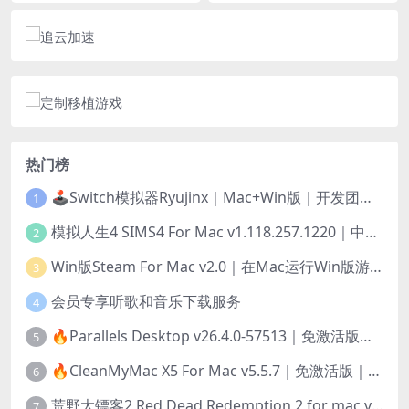
热门榜
🕹️Switch模拟器Ryujinx｜Mac+Win版｜开发团队已解散此乃最后的绝唱版本
1
模拟人生4 SIMS4 For Mac v1.118.257.1220｜中文原生版｜无限金币｜全100DLC
2
Win版Steam For Mac v2.0｜在Mac运行Win版游戏！｜升级GPTK4.0支持！
3
会员专享听歌和音乐下载服务
4
🔥Parallels Desktop v26.4.0-57513｜免激活版｜在Mac上安装Windows/Linux等系统[赠Windows激活]
5
🔥CleanMyMac X5 For Mac v5.5.7｜免激活版｜macOS系统优化/清理神器
6
荒野大镖客2 Red Dead Redemption 2 for mac v1436.28｜中文移植版｜最好玩的开放世界游戏
7