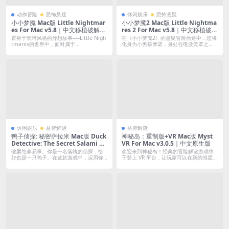
动作冒险
恐怖悬疑
休闲娱乐
恐怖悬疑
小小梦魇 Mac版 Little Nightmar
小小梦魇2 Mac版 Little Nightma
es For Mac v5.8｜中文移植破解｜
res 2 For Mac v5.8｜中文移植破解
惊悚解谜系列游戏
｜惊悚解谜系列游戏｜含DLC
置身于黑暗风格的异想故事──Little Nigh
在《小小梦魇2》的悬疑冒险旅途中，您将
tmares的世界中，面对属于...
化身为小男孩摩诺，身处在电波笼罩之
下，因此...
休闲娱乐
益智解谜
益智解谜
鸭子侦探: 秘密萨拉米 Mac版 Duck
神秘岛：重制版+VR Mac版 Myst
Detective: The Secret Salami Fo
VR For Mac v3.0.5｜中文原生版
r Mac v1.3.8｜中文原生版
破案绝非易事。你是一名落魄的侦探，恰
欢迎来到神秘岛！经典的冒险解谜游戏终
好也是一只鸭子。在这款游戏中，运用你
于登上 VR 平台，让玩家可以在新的维度上
的“鸭六...
探...