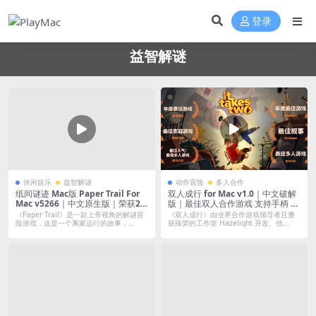
登录
益智解谜
休闲娱乐
益智解谜
动作冒险
多人合作
纸间谜迹 Mac版 Paper Trail For
双人成行 for Mac v1.0｜中文破解
Mac v5266｜中文原生版｜荣获25
版｜最佳双人合作游戏 支持手柄 支
+奖项与提名的最佳手绘折纸风格益
持M芯片
《Paper Trail》是一款上帝视角的解谜冒
《双人成行》由业界合作游戏领导者且屡
智冒险解谜游戏
险游戏，这是一个离家远行的故事，...
获殊荣的工作室 Hazelight 开发。他...