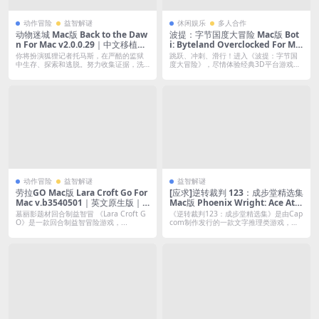
动作冒险
益智解谜
休闲娱乐
多人合作
动物迷城 Mac版 Back to the Daw
波提：字节国度大冒险 Mac版 Bot
n For Mac v2.0.0.29｜中文移植版
i: Byteland Overclocked For Ma
｜支持者包+全DLC+特典
c Build.19383554｜中文移植版｜
你将扮演狐狸记者托马斯，在严酷的监狱
跳跃、冲刺、滑行！进入《波提：字节国
含全DLC
中生存、探索和逃脱。努力收集证据，洗
度大冒险》，尽情体验经典3D平台游戏
清冤屈。...
吧。快来...
动作冒险
益智解谜
益智解谜
劳拉GO Mac版 Lara Croft Go For
[应求]逆转裁判 123：成步堂精选集
Mac v.b3540501｜英文原生版｜
Mac版 Phoenix Wright: Ace Atto
古墓丽影题材回合制益智冒险游戏
rney Trilogy For Mac｜中文移植
墓丽影题材回合制益智冒 《Lara Croft G
《逆转裁判123：成步堂精选集》是由Cap
版
O》是一款回合制益智冒险游戏，...
com制作发行的一款文字推理类游戏，
游...