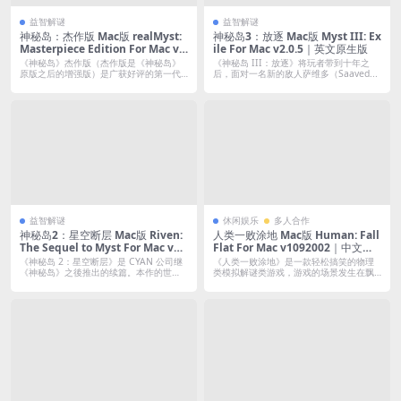
益智解谜
益智解谜
神秘岛：杰作版 Mac版 realMyst:
神秘岛3：放逐 Mac版 Myst III: Ex
Masterpiece Edition For Mac v2.
ile For Mac v2.0.5｜英文原生版
0.5｜英文原生版
《神秘岛》杰作版（杰作版是《神秘岛》
《神秘岛 III：放逐》将玩者带到十年之
原版之后的增强版）是广获好评的第一代
后，面对一名新的敌人萨维多（Saaved...
游戏的加...
益智解谜
休闲娱乐
多人合作
神秘岛2：星空断层 Mac版 Riven:
人类一败涂地 Mac版 Human: Fall
The Sequel to Myst For Mac v1.
Flat For Mac v1092002｜中文原
7.4｜中文原生版
生版｜欢乐沙雕的多人合作解密游
《神秘岛 2：星空断层》是 CYAN 公司继
《人类一败涂地》是一款轻松搞笑的物理
戏
《神秘岛》之後推出的续篇。本作的世
类模拟解谜类游戏，游戏的场景发生在飘
界...
渺的梦境...