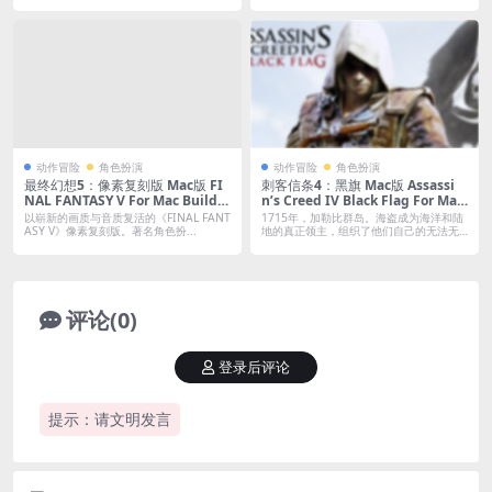
动作冒险
角色扮演
动作冒险
角色扮演
最终幻想5：像素复刻版 Mac版 FI
刺客信条4：黑旗 Mac版 Assassi
NAL FANTASY V For Mac Build.1
n’s Creed IV Black Flag For Mac
7234790｜中文移植版｜含预购特
v1.08｜中文破解版
以崭新的画质与音质复活的《FINAL FANT
1715年，加勒比群岛。海盗成为海洋和陆
典
ASY V》像素复刻版。著名角色扮...
地的真正领主，组织了他们自己的无法无
天、...
评论(0)
登录后评论
提示：请文明发言