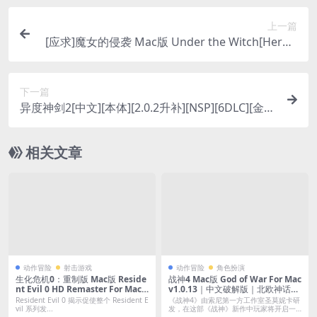
上一篇
[应求]魔女的侵袭 Mac版 Under the Witch[Hero’s
Journey] For Mac v1.8｜中文移植版｜拿下性感、
卑鄙的魔女!
下一篇
异度神剑2[中文][本体][2.0.2升补][NSP][6DLC][金手
指]
相关文章
动作冒险
射击游戏
动作冒险
角色扮演
生化危机0：重制版 Mac版 Reside
战神4 Mac版 God of War For Mac
nt Evil 0 HD Remaster For Mac
v1.0.13｜中文破解版｜北欧神话的
｜中文移植版
重启与创新
Resident Evil 0 揭示促使整个 Resident E
《战神4》由索尼第一方工作室圣莫妮卡研
vil 系列发...
发，在这部《战神》新作中玩家将开启一
段全新...