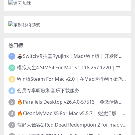
热门榜
🕹️Switch模拟器Ryujinx｜Mac+Win版｜开发团队已解散此乃最后的绝唱版本
1
模拟人生4 SIMS4 For Mac v1.118.257.1220｜中文原生版｜无限金币｜全100DLC
2
Win版Steam For Mac v2.0｜在Mac运行Win版游戏！｜升级GPTK4.0支持！
3
会员专享听歌和音乐下载服务
4
🔥Parallels Desktop v26.4.0-57513｜免激活版｜在Mac上安装Windows/Linux等系统[赠Windows激活]
5
🔥CleanMyMac X5 For Mac v5.5.7｜免激活版｜macOS系统优化/清理神器
6
荒野大镖客2 Red Dead Redemption 2 for mac v1436.28｜中文移植版｜最好玩的开放世界游戏
7