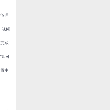
作管理
、视频
您完成
”即可
设置中