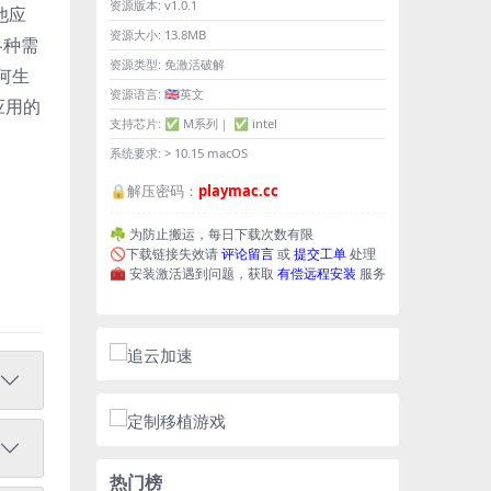
资源版本:
v1.0.1
他应
资源大小:
13.8MB
各种需
资源类型:
免激活破解
何生
资源语言:
🇬🇧英文
应用的
支持芯片:
✅ M系列｜ ✅ intel
系统要求:
> 10.15 macOS
🔒解压密码：
playmac.cc
☘️ 为防止搬运，每日下载次数有限
🚫下载链接失效请
评论留言
或
提交工单
处理
🧰 安装激活遇到问题，获取
有偿远程安装
服务
热门榜