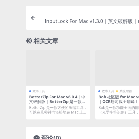
InputLock For Mac v1.3.0｜英文破解版
输入法
相关文章
效率工具
效率工具
系统增强
BetterZip For Mac v6.0.4｜中
Bob 社区版 for Mac v0
文破解版｜BetterZip 是一款方
｜OCR划词截图翻译
便的压缩工具，可以在几秒钟内
BetterZip 是一款方便的压缩工具，
Bob是一款功能全面的翻
轻松地在 Mac 上解压缩和存档
可以在几秒钟内轻松地在 Mac 上解
（光学字符识别）工具
文件。
压...
便捷的操作方式以...
评论(0)