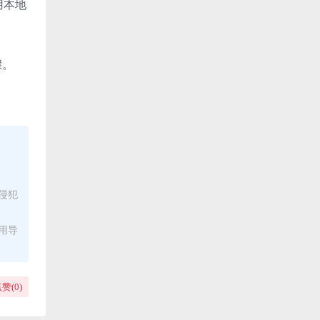
使用本地
骤。
侵犯
用导
赞(
0
)