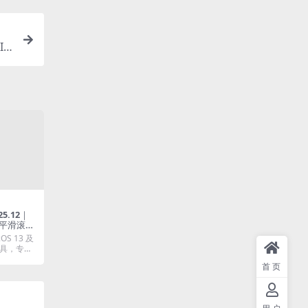
ID
25.12｜
标平滑滚动
OS 13 及
具，专为
首页