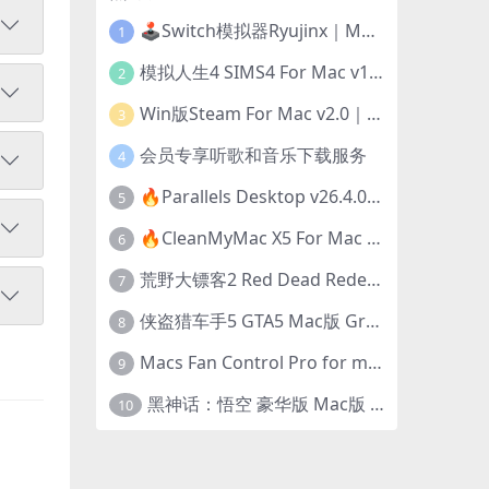
🕹️Switch模拟器Ryujinx｜Mac+Win版｜开发团队已解散此乃最后的绝唱版本
1
模拟人生4 SIMS4 For Mac v1.118.257.1220｜中文原生版｜无限金币｜全100DLC
2
Win版Steam For Mac v2.0｜在Mac运行Win版游戏！｜升级GPTK4.0支持！
3
会员专享听歌和音乐下载服务
4
🔥Parallels Desktop v26.4.0-57513｜免激活版｜在Mac上安装Windows/Linux等系统[赠Windows激活]
5
🔥CleanMyMac X5 For Mac v5.5.7｜免激活版｜macOS系统优化/清理神器
6
荒野大镖客2 Red Dead Redemption 2 for mac v1436.28｜中文移植版｜最好玩的开放世界游戏
7
侠盗猎车手5 GTA5 Mac版 Grand Theft Auto V For Mac｜中文破解版
8
Macs Fan Control Pro for mac v1.5.18｜中文破解版｜风扇监控与控制工具
9
黑神话：悟空 豪华版 Mac版 Black Myth: Wukong For Mac v1.0.21.23831｜国语中文移植版｜仅限终身VIP交流学习｜含Mac+Win版
10