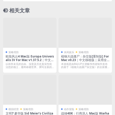
D+ for mac v1.16.1｜中文破解版｜锤堡战役+海盗
王战役DLC
相关文章
策略塔防
休闲娱乐
策略塔防
欧陆风云4 Mac版 Europa Univers
植物大战僵尸：杂交版[重制版] For
alis IV For Mac v1.37.5.2｜中文原
Mac v0.23｜中文移植版｜采用全
生版｜全73DLC
新游戏引擎重制，为玩家带来 更加
以前所未见的自由、深度及历史真实性统
本游戏是由B站UP主潜艇伟伟迷制作发布
精致的游戏体验
治您的领土，最终称霸世界。撰写全新的
的基于《植物大战僵尸杂交版》的全新重
世界历史...
制版本...
模拟经营
策略塔防
动作冒险
策略塔防
文明7 豪华版 Sid Meier’s Civiliza
战锤40K：行商浪人 Mac版 Warha