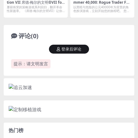
tion VII 席德·梅尔的文明®VII for
mmer 40,000: Rogue Trader For
mac v1.2.2｜中文破解版｜全DLC
Mac v1.5.0.106｜中文原生版｜最
屡获殊荣的策略游戏系列回归，翻开革命
以黑暗与危险的公元40000年为背景的角
（仅支持M芯片）
佳CRPG题材游戏｜含全DLC
性新篇章。 《席德·梅尔的文明VII》让你
色扮演游戏，立刻开始您的旅程吧。 您将
能...
扮...
评论(0)
登录后评论
提示：请文明发言
热门榜