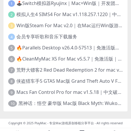
🕹️Switch模拟器Ryujinx｜Mac+Win版｜开发团队已解散此乃最后的绝唱版本
1
模拟人生4 SIMS4 For Mac v1.118.257.1220｜中文原生版｜无限金币｜全100DLC
2
Win版Steam For Mac v2.0｜在Mac运行Win版游戏！｜升级GPTK4.0支持！
3
会员专享听歌和音乐下载服务
4
🔥Parallels Desktop v26.4.0-57513｜免激活版｜在Mac上安装Windows/Linux等系统[赠Windows激活]
5
🔥CleanMyMac X5 For Mac v5.5.7｜免激活版｜macOS系统优化/清理神器
6
荒野大镖客2 Red Dead Redemption 2 for mac v1436.28｜中文移植版｜最好玩的开放世界游戏
7
侠盗猎车手5 GTA5 Mac版 Grand Theft Auto V For Mac｜中文破解版
8
Macs Fan Control Pro for mac v1.5.18｜中文破解版｜风扇监控与控制工具
9
黑神话：悟空 豪华版 Mac版 Black Myth: Wukong For Mac v1.0.21.23831｜国语中文移植版｜仅限终身VIP交流学习｜含Mac+Win版
10
Copyright © 2025
PlayMac - 专业Mac游戏原创移植分享平台
- All rights reserved