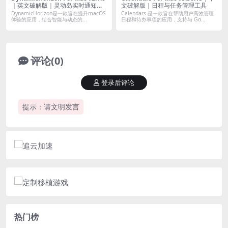
｜英文破解版｜灵动岛实时通知与
文破解版｜日程与任务管理工具
媒体控制工具
DynamicHorizon是一款旨在提升macOS
Calendars 是一款旨在帮助用户高效管理
体验的应用，结合智能与动态的...
日程和待办事项的应用，支持与 Go...
评论(0)
登录后评论
提示：请文明发言
热门榜