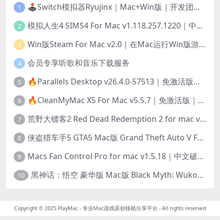
🕹️Switch模拟器Ryujinx｜Mac+Win版｜开发团队已解散此乃最后的绝唱版本
1
模拟人生4 SIMS4 For Mac v1.118.257.1220｜中文原生版｜无限金币｜全100DLC
2
Win版Steam For Mac v2.0｜在Mac运行Win版游戏！｜升级GPTK4.0支持！
3
会员专享听歌和音乐下载服务
4
🔥Parallels Desktop v26.4.0-57513｜免激活版｜在Mac上安装Windows/Linux等系统[赠Windows激活]
5
🔥CleanMyMac X5 For Mac v5.5.7｜免激活版｜macOS系统优化/清理神器
6
荒野大镖客2 Red Dead Redemption 2 for mac v1436.28｜中文移植版｜最好玩的开放世界游戏
7
侠盗猎车手5 GTA5 Mac版 Grand Theft Auto V For Mac｜中文破解版
8
Macs Fan Control Pro for mac v1.5.18｜中文破解版｜风扇监控与控制工具
9
黑神话：悟空 豪华版 Mac版 Black Myth: Wukong For Mac v1.0.21.23831｜国语中文移植版｜仅限终身VIP交流学习｜含Mac+Win版
10
Copyright © 2025
PlayMac - 专业Mac游戏原创移植分享平台
- All rights reserved