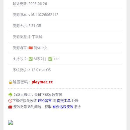
最近更新:
2026-06-26
资源版本:
v16.110.26062112
资源大小:
3.31 GB
资源类型:
补丁破解
资源语言:
🇨🇳 简体中文
支持芯片:
✅ M系列｜ ✅ intel
系统要求:
> 13.0 macOS
🔒解压密码：
playmac.cc
☘️ 为防止搬运，每日下载次数有限
🚫下载链接失效请
评论留言
或
提交工单
处理
🧰 安装激活遇到问题，获取
有偿远程安装
服务