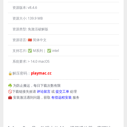
资源版本:
v8.4.6
资源大小:
139.9 MB
资源类型:
免激活破解版
资源语言:
🇨🇳 简体中文
支持芯片:
✅ M系列｜ ✅ intel
系统要求:
> 14.0 macOS
🔒解压密码：
playmac.cc
☘️ 为防止搬运，每日下载次数有限
🚫下载链接失效请
评论留言
或
提交工单
处理
🧰 安装激活遇到问题，获取
有偿远程安装
服务