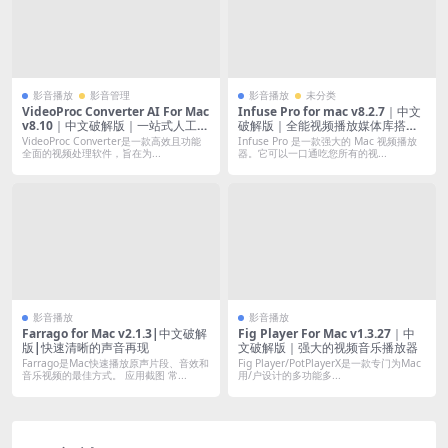
影音播放
影音管理
影音播放
未分类
VideoProc Converter AI For Mac
Infuse Pro for mac v8.2.7｜中文
v8.10｜中文破解版｜一站式人工智
破解版｜全能视频播放媒体库搭建
能视频增强器和转换器
管理
VideoProc Converter是一款高效且功能
Infuse Pro 是一款强大的 Mac 视频播放
全面的视频处理软件，旨在为...
器。它可以一口通吃您所有的视...
影音播放
影音播放
Farrago for Mac v2.1.3|中文破解
Fig Player For Mac v1.3.27｜中
版|快速清晰的声音再现
文破解版｜强大的视频音乐播放器
Farrago是Mac快速播放原声片段、音效和
Fig Player/PotPlayerX是一款专门为Mac
音乐视频的最佳方式。 应用截图 常...
用/户设计的多功能多...