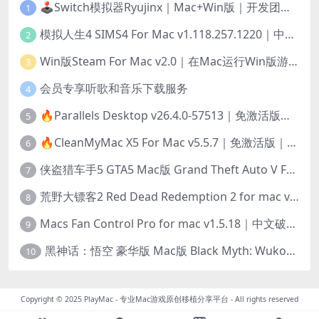
🕹️Switch模拟器Ryujinx｜Mac+Win版｜开发团队已解散此乃最后的绝唱版本
1
模拟人生4 SIMS4 For Mac v1.118.257.1220｜中文原生版｜无限金币｜全100DLC
2
Win版Steam For Mac v2.0｜在Mac运行Win版游戏！｜升级GPTK4.0支持！
3
会员专享听歌和音乐下载服务
4
🔥Parallels Desktop v26.4.0-57513｜免激活版｜在Mac上安装Windows/Linux等系统[赠Windows激活]
5
🔥CleanMyMac X5 For Mac v5.5.7｜免激活版｜macOS系统优化/清理神器
6
侠盗猎车手5 GTA5 Mac版 Grand Theft Auto V For Mac｜中文破解版
7
荒野大镖客2 Red Dead Redemption 2 for mac v1436.28｜中文移植版｜最好玩的开放世界游戏
8
Macs Fan Control Pro for mac v1.5.18｜中文破解版｜风扇监控与控制工具
9
黑神话：悟空 豪华版 Mac版 Black Myth: Wukong For Mac v1.0.21.23831｜国语中文移植版｜仅限终身VIP交流学习｜含Mac+Win版
10
Copyright © 2025
PlayMac - 专业Mac游戏原创移植分享平台
- All rights reserved