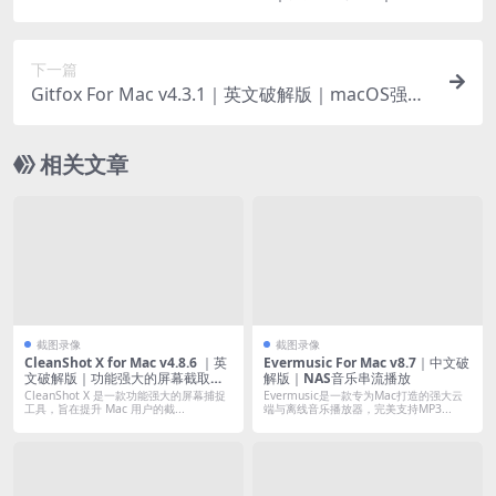
6启动台Launchpad替换工具
下一篇
Gitfox For Mac v4.3.1｜英文破解版｜macOS强大
优雅Git客户端
相关文章
截图录像
截图录像
CleanShot X for Mac v4.8.6 ｜英
Evermusic For Mac v8.7｜中文破
文破解版｜功能强大的屏幕截取和
解版｜NAS音乐串流播放
录制工具
CleanShot X 是一款功能强大的屏幕捕捉
Evermusic是一款专为Mac打造的强大云
工具，旨在提升 Mac 用户的截...
端与离线音乐播放器，完美支持MP3...