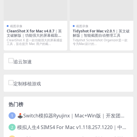
截图录像
截图录像
CleanShot X for Mac v4.8.7｜英
Tidyshot For Mac v2.0.1｜英文破
文破解版｜功能强大的屏幕截取和
解版｜智能截图自动整理工具
录制工具
CleanShot X 是一款功能强大的屏幕捕捉
Tidyshot Screenshot Organizer是一款
工具，旨在提升 Mac 用户的截...
专为Mac设计的...
热门榜
🕹️Switch模拟器Ryujinx｜Mac+Win版｜开发团队已解散此乃最后的绝唱版本
1
模拟人生4 SIMS4 For Mac v1.118.257.1220｜中文原生版｜无限金币｜全100DLC
2