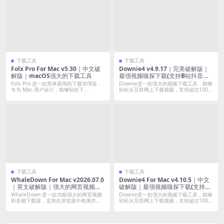
下载工具
下载工具
Folx Pro For Mac v5.30｜中文破
Downie4 v4.9.17｜完美破解版｜
解版｜macOS强大的下载工具
最强视频嗅探下载(支持B站抖音小
红书优酷土豆腾讯等)
Folx Pro 是一款简单易用的下载管理器，
Downie是一款强大的视频下载工具，能够
专为 Mac 用户设计，能够轻松下...
轻松从互联网上下载视频，支持超过100...
下载工具
下载工具
WhaleDown For Mac v2026.07.0
Downie4 For Mac v4.10.5｜中文
｜英文破解版｜强大的网页视频下
破解版｜最强视频嗅探下载(支持油
载工具
管B站抖音小红书优酷土豆腾讯等)
WhaleDown 是一款功能强大的网页视频
Downie是一款强大的视频下载工具，能够
和音频下载器，支持在浏览器中检测并
轻松从互联网上下载视频，支持超过100...
下...