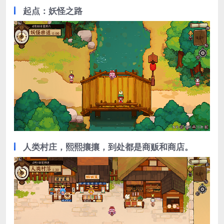
起点：妖怪之路
人类村庄，熙熙攘攘，到处都是商贩和商店。