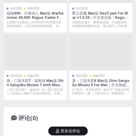
动作冒险
策略塔防
动作冒险
战锤40K：行商浪人 Mac版 Warha
爵士恶魔 Mac版 Devil Jam For M
mmer 40,000: Rogue Trader For
ac v1.0.29｜中文原生版｜Rogueli
Mac v1.5.0.108｜中文原生版｜最
te爽快战斗游戏
以黑暗与危险的公元40000年为背景的角
升级你的能力，解锁新技能，与成群袭来
佳CRPG题材游戏｜含全DLC
色扮演游戏，立刻开始您的旅程吧。 您将
的恶魔怪物激烈交战。通过成千上万种装
扮...
备组合打...
动作冒险
策略塔防
动作冒险
策略塔防
真・三国无双7：猛将传 Mac版 Shi
真・三国无双8 Mac版 Shin Sango
n Sangoku Musou 7 with Mous
ku Musou 8 For Mac｜中文移植
houden For Mac｜中文移植版
版｜含专用修改器
《真三国无双7：猛将传》在《真三国无双
以“新生。开放世界的一骑当千”为概念的系
7》的基础上增加了吕布的英雄传。在游戏
列最新作《真・三国无双８》隆重登场！
的剧...
《...
评论(0)
登录后评论