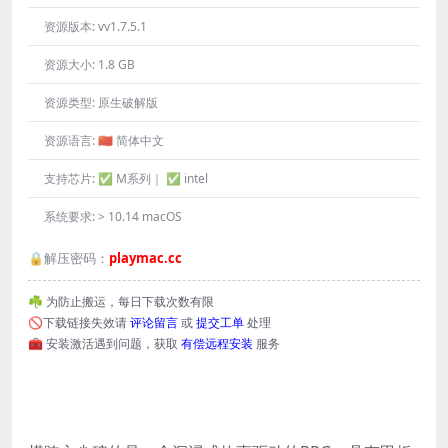
资源版本:
vv1.7.5.1
资源大小:
1.8 GB
资源类型:
原生破解版
资源语言:
🇨🇳 简体中文
支持芯片:
✅ M系列｜ ✅ intel
系统要求:
> 10.14 macOS
🔒解压密码：
playmac.cc
☘️ 为防止搬运，每日下载次数有限
🚫下载链接失效请
评论留言
或
提交工单
处理
🧰 安装激活遇到问题，获取
有偿远程安装
服务