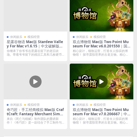
休闲娱乐
模拟经营
休闲娱乐
模拟经营
星露谷物语 Mac版 Stardew Valle
双点博物馆 Mac版 Two Point Mu
y For Mac v1.6.15｜中文破解版｜
seum For Mac v6.0.201550｜国
一起来种田吧！
语中文破解版｜含DLC
你继承了你爷爷在星露谷留下的老旧农
精心设计，细致运营，打造令人惊叹的博
场。带着爷爷留下的残旧工具和几枚硬币
物馆！ 探寻震惊世界的古老文物。精心设
开始了你的...
计自己...
休闲娱乐
模拟经营
休闲娱乐
模拟经营
奇巧匠：手工经商模拟 Mac版 Craf
双点博物馆 Mac版 Two Point Mu
tCraft: Fantasy Merchant Simul
seum For Mac v7.0.206667｜中
ator For Mac v1.1.47｜中文原生
文原生版｜含全DLC
来自《死亡与税赋》制作团队的重磅新
精心设计，细致运营，打造令人惊叹的博
版
作！《奇巧匠》是一款结合了手工制作与
物馆！ 探寻震惊世界的古老文物。精心设
角色扮演的...
计自己...