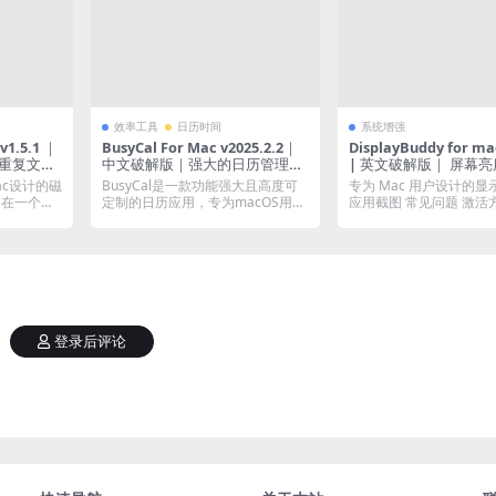
效率工具
日历时间
系统增强
BusyCal For Mac v2025.2.2｜
DisplayBuddy for mac v3.2.0
S重复文件
中文破解版｜强大的日历管理工
| 英文破解版｜ 屏幕
具
Mac设计的磁
BusyCal是一款功能强大且高度可
专为 Mac 用户设计的
够在一个或
定制的日历应用，专为macOS用户
应用截图 常见问题 激活
设计，帮助...
活，直接...
登录后评论