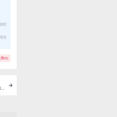
侵犯
用导
赞(
0
)