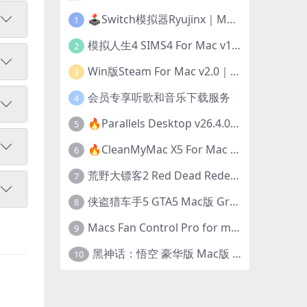
🕹️Switch模拟器Ryujinx｜Mac+Win版｜开发团队已解散此乃最后的绝唱版本
1
模拟人生4 SIMS4 For Mac v1.118.257.1220｜中文原生版｜无限金币｜全100DLC
2
Win版Steam For Mac v2.0｜在Mac运行Win版游戏！｜升级GPTK4.0支持！
3
会员专享听歌和音乐下载服务
4
🔥Parallels Desktop v26.4.0-57513｜免激活版｜在Mac上安装Windows/Linux等系统[赠Windows激活]
5
🔥CleanMyMac X5 For Mac v5.5.7｜免激活版｜macOS系统优化/清理神器
6
荒野大镖客2 Red Dead Redemption 2 for mac v1436.28｜中文移植版｜最好玩的开放世界游戏
7
侠盗猎车手5 GTA5 Mac版 Grand Theft Auto V For Mac｜中文破解版
8
Macs Fan Control Pro for mac v1.5.18｜中文破解版｜风扇监控与控制工具
9
黑神话：悟空 豪华版 Mac版 Black Myth: Wukong For Mac v1.0.21.23831｜国语中文移植版｜仅限终身VIP交流学习｜含Mac+Win版
10