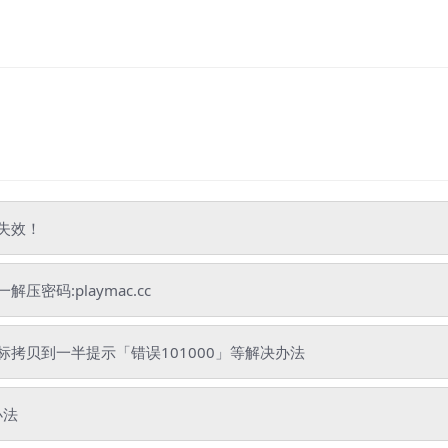
失效！
码:playmac.cc
拷贝到一半提示「错误101000」等解决办法
办法