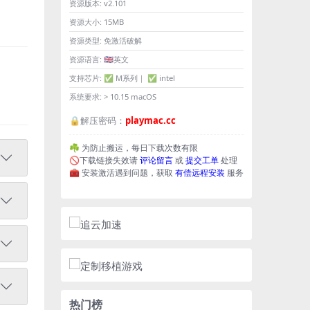
资源版本:
v2.101
资源大小:
15MB
资源类型:
免激活破解
资源语言:
🇬🇧英文
支持芯片:
✅ M系列｜ ✅ intel
系统要求:
> 10.15 macOS
🔒解压密码：
playmac.cc
☘️ 为防止搬运，每日下载次数有限
🚫下载链接失效请
评论留言
或
提交工单
处理
🧰 安装激活遇到问题，获取
有偿远程安装
服务
热门榜