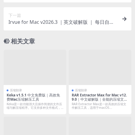
的剪贴板管理工具
下一篇
Irvue for Mac v2026.3 ｜英文破解版 ｜ 每日自动
更换高清艺术壁纸
相关文章
压缩刻录
压缩刻录
Keka v1.5.1 中文免费版｜高效免
RAR Extractor Max for Mac v12.
费Mac压缩解压工具
9.0｜中文破解版｜全能的压缩文件
解压工具
Keka是一款功能强大且操作简便的文件压
RAR Extractor Max是一款高效的压缩文
缩与解压缩程序。它支持多种文件格式，
件解压工具，适用于macOS...
包括...