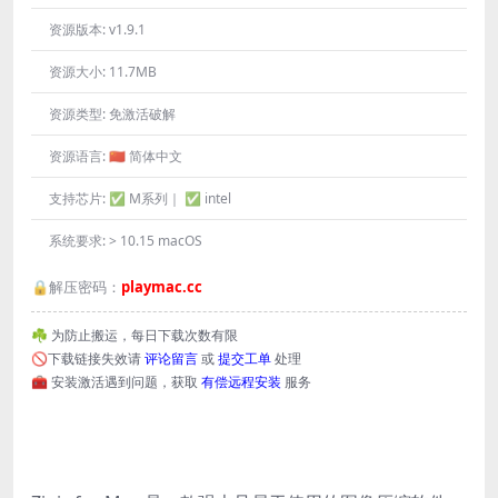
资源版本:
v1.9.1
资源大小:
11.7MB
资源类型:
免激活破解
资源语言:
🇨🇳 简体中文
支持芯片:
✅ M系列｜ ✅ intel
系统要求:
> 10.15 macOS
🔒解压密码：
playmac.cc
☘️ 为防止搬运，每日下载次数有限
🚫下载链接失效请
评论留言
或
提交工单
处理
🧰 安装激活遇到问题，获取
有偿远程安装
服务