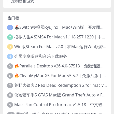
热门榜
🕹️Switch模拟器Ryujinx｜Mac+Win版｜开发团队已解散此乃最后的绝唱版本
1
模拟人生4 SIMS4 For Mac v1.118.257.1220｜中文原生版｜无限金币｜全100DLC
2
Win版Steam For Mac v2.0｜在Mac运行Win版游戏！｜升级GPTK4.0支持！
3
会员专享听歌和音乐下载服务
4
🔥Parallels Desktop v26.4.0-57513｜免激活版｜在Mac上安装Windows/Linux等系统[赠Windows激活]
5
🔥CleanMyMac X5 For Mac v5.5.7｜免激活版｜macOS系统优化/清理神器
6
荒野大镖客2 Red Dead Redemption 2 for mac v1436.28｜中文移植版｜最好玩的开放世界游戏
7
侠盗猎车手5 GTA5 Mac版 Grand Theft Auto V For Mac｜中文破解版
8
Macs Fan Control Pro for mac v1.5.18｜中文破解版｜风扇监控与控制工具
9