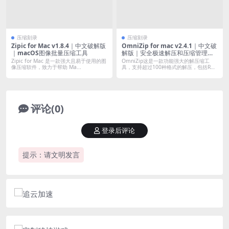
压缩刻录
压缩刻录
Zipic for Mac v1.8.4｜中文破解版
OmniZip for mac v2.4.1｜中文破
｜macOS图像批量压缩工具
解版｜安全极速解压和压缩管理工
具
Zipic for Mac 是一款强大且易于使用的图
OmniZip这是一款功能强大的解压缩工
像压缩软件，致力于帮助 Ma...
具，支持超过100种格式的解压，包括R
A...
评论(0)
登录后评论
提示：请文明发言