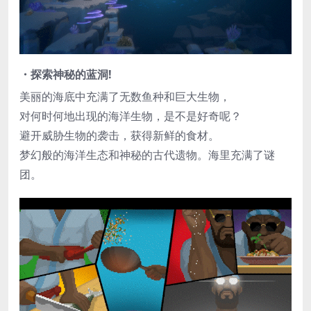
・探索神秘的蓝洞!
美丽的海底中充满了无数鱼种和巨大生物，
对何时何地出现的海洋生物，是不是好奇呢？
避开威胁生物的袭击，获得新鲜的食材。
梦幻般的海洋生态和神秘的古代遗物。海里充满了谜
团。