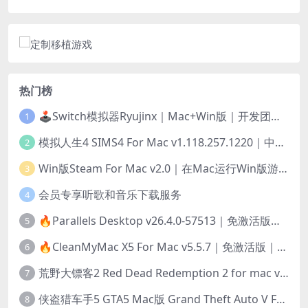
热门榜
🕹️Switch模拟器Ryujinx｜Mac+Win版｜开发团队已解散此乃最后的绝唱版本
1
模拟人生4 SIMS4 For Mac v1.118.257.1220｜中文原生版｜无限金币｜全100DLC
2
Win版Steam For Mac v2.0｜在Mac运行Win版游戏！｜升级GPTK4.0支持！
3
会员专享听歌和音乐下载服务
4
🔥Parallels Desktop v26.4.0-57513｜免激活版｜在Mac上安装Windows/Linux等系统[赠Windows激活]
5
🔥CleanMyMac X5 For Mac v5.5.7｜免激活版｜macOS系统优化/清理神器
6
荒野大镖客2 Red Dead Redemption 2 for mac v1436.28｜中文移植版｜最好玩的开放世界游戏
7
侠盗猎车手5 GTA5 Mac版 Grand Theft Auto V For Mac｜中文破解版
8