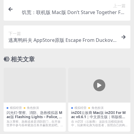
上一篇
饥荒：联机版 Mac版 Don’t Starve Together For
Mac v714014｜中文原生版｜含全部DLC内容 仅支
持本地多人联机
下一篇
逃离鸭科夫 AppStore原版 Escape From Duckov F
or Mac v2.2.0｜中文原生版
相关文章
模拟经营
角色扮演
模拟经营
角色扮演
闪光灯-警察、消防、急救模拟器 M
inZOI云族裔 Mac版 inZOI For M
ac版 Flashing Lights – Police, Fi
ac v0.6.1｜中文原生版｜韩版模拟
refighting, Emergency Services
人生 含全DLC
加入警察、急救或者是消防部门，在开放
在 inZOI（云族裔） 这款生活模拟游戏
Simulator For Mac v2025.09.29
世界中参与各种紧急任务并赢取奖励吧。
中，玩家将化身为创造者，按照自己的构
是致命疯...
想...
｜中文原生版