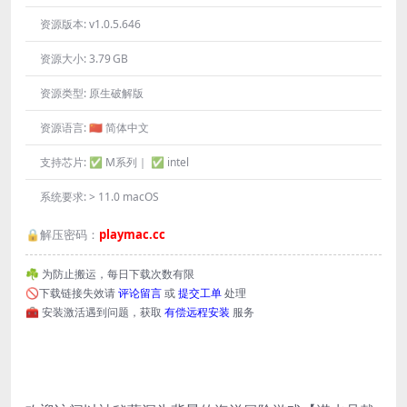
资源版本:
v1.0.5.646
资源大小:
3.79 GB
资源类型:
原生破解版
资源语言:
🇨🇳 简体中文
支持芯片:
✅ M系列｜ ✅ intel
系统要求:
> 11.0 macOS
🔒解压密码：
playmac.cc
☘️ 为防止搬运，每日下载次数有限
🚫下载链接失效请
评论留言
或
提交工单
处理
🧰 安装激活遇到问题，获取
有偿远程安装
服务