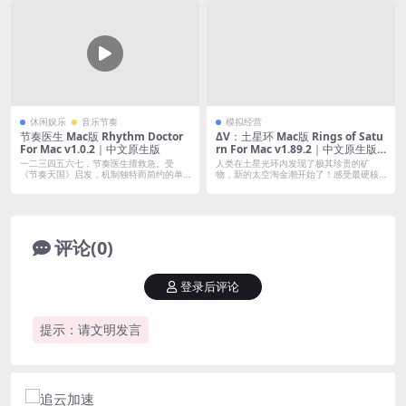
休闲娱乐
音乐节奏
模拟经营
节奏医生 Mac版 Rhythm Doctor
ΔV：土星环 Mac版 Rings of Satu
For Mac v1.0.2｜中文原生版
rn For Mac v1.89.2｜中文原生版
｜含全DLC
一二三四五六七，节奏医生擅救急。受
人类在土星光环内发现了极其珍贵的矿
《节奏天国》启发，机制独特而简约的单
物，新的太空淘金潮开始了！感受最硬核
键节奏游戏...
的 2D ...
评论(0)
登录后评论
提示：请文明发言