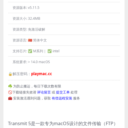
资源版本:
v5.11.5
资源大小:
32.4MB
资源类型:
免激活破解
资源语言:
🇨🇳 简体中文
支持芯片:
✅ M系列｜ ✅ intel
系统要求:
> 14.0 macOS
🔒解压密码：
playmac.cc
☘️ 为防止搬运，每日下载次数有限
🚫下载链接失效请
评论留言
或
提交工单
处理
🧰 安装激活遇到问题，获取
有偿远程安装
服务
Transmit 5是一款专为macOS设计的文件传输（FTP）