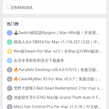
热门榜
🕹️Switch模拟器Ryujinx｜Mac+Win版｜开发团队已解散此乃最后的绝唱版本
1
模拟人生4 SIMS4 For Mac v1.118.257.1220｜中文原生版｜无限金币｜全100DLC
2
Win版Steam For Mac v2.0｜在Mac运行Win版游戏！｜升级GPTK4.0支持！
3
会员专享听歌和音乐下载服务
4
🔥Parallels Desktop v26.4.0-57513｜免激活版｜在Mac上安装Windows/Linux等系统[赠Windows激活]
5
🔥CleanMyMac X5 For Mac v5.5.7｜免激活版｜macOS系统优化/清理神器
6
荒野大镖客2 Red Dead Redemption 2 for mac v1436.28｜中文移植版｜最好玩的开放世界游戏
7
侠盗猎车手5 GTA5 Mac版 Grand Theft Auto V For Mac｜中文破解版
8
Macs Fan Control Pro for mac v1.5.18｜中文破解版｜风扇监控与控制工具
9