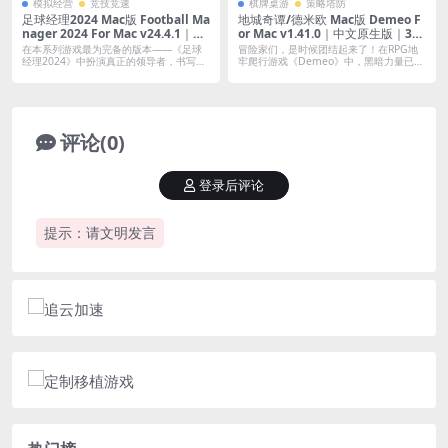
模拟经营
竞技竞速
棋牌桌游
策略塔防
足球经理2024 Mac版 Football Ma
地城奇谭/德米欧 Mac版 Demeo F
nager 2024 For Mac v24.4.1｜中
or Mac v1.41.0｜中文原生版｜3D
文原生破解版
暗黑地牢风格卡牌探索战斗游戏
在本系列游戏最为完备的版本——《足球
冒险家们，是时候团结起来了！在RPG地
经理2024》中扮演真正的领导者，书写自
牢爬行游戏《Demeo》中，黑暗力量已经
己的...
接...
评论(0)
登录后评论
提示：请文明发言