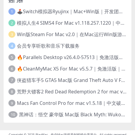
热门榜
🕹️Switch模拟器Ryujinx｜Mac+Win版｜开发团队已解散此乃最后的绝唱版本
1
模拟人生4 SIMS4 For Mac v1.118.257.1220｜中文原生版｜无限金币｜全100DLC
2
Win版Steam For Mac v2.0｜在Mac运行Win版游戏！｜升级GPTK4.0支持！
3
会员专享听歌和音乐下载服务
4
🔥Parallels Desktop v26.4.0-57513｜免激活版｜在Mac上安装Windows/Linux等系统[赠Windows激活]
5
🔥CleanMyMac X5 For Mac v5.5.7｜免激活版｜macOS系统优化/清理神器
6
侠盗猎车手5 GTA5 Mac版 Grand Theft Auto V For Mac｜中文破解版
7
荒野大镖客2 Red Dead Redemption 2 for mac v1436.28｜中文移植版｜最好玩的开放世界游戏
8
Macs Fan Control Pro for mac v1.5.18｜中文破解版｜风扇监控与控制工具
9
黑神话：悟空 豪华版 Mac版 Black Myth: Wukong For Mac v1.0.21.23831｜国语中文移植版｜仅限终身VIP交流学习｜含Mac+Win版
10
Copyright © 2025
PlayMac - 专业Mac游戏原创移植分享平台
- All rights reserved