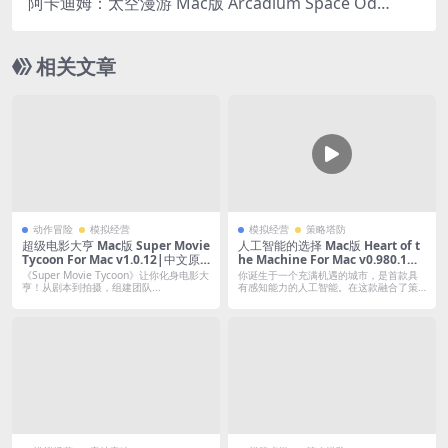
阿卡迪姆：太空漫游 Mac版 Arcadium Space Ody
ssey For Mac v2026.01.26｜中文原生版
相关文章
动作冒险
模拟经营
模拟经营
策略塔防
超级电影大亨 Mac版 Super Movie
人工智能的选择 Mac版 Heart of t
Tycoon For Mac v1.0.12|中文原
he Machine For Mac v0.980.1｜
生版
中文原生版
《Super Movie Tycoon》让你化身电影大
你诞生于一个充满机遇的城市，是首款具
亨！从剧本到拍摄，组建团队...
有感知能力的人工智能。在这款融合了策
略与角色...