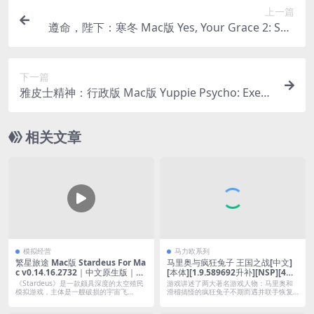
上一篇
遵命，陛下：寒冬 Mac版 Yes, Your Grace 2: Sno
wfall For Mac v1.1.4.11759｜中文原生版｜高质量
像素风王国管理角色扮演游戏
下一篇
雅皮士精神：行政版 Mac版 Yuppie Psycho: Execu
tive Edition For Mac v3.0.32a｜中文原生版｜像素
风角色扮演惊悚解谜冒险游戏
相关文章
模拟经营
马力欧系列
繁星旅途 Mac版 Stardeus For Ma
马里奥与疯狂兔子 王国之战[中文]
c v0.14.16.2732｜中文原生版｜有
[本体][1.9.589692升补][NSP][4DL
深度的太空殖民模拟游戏
C][金手指]
《Stardeus》是一款颇具深度的太空殖民
游戏讲述了两大著名游戏人物：马里奥和
模拟游戏，主体是一艘破损的宇宙飞
滑稽搞怪的疯狂兔子不期而遇并联手恢复
船，...
被神秘漩...