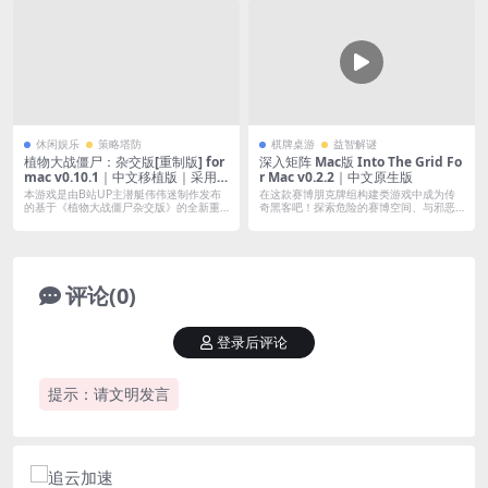
休闲娱乐
策略塔防
棋牌桌游
益智解谜
植物大战僵尸：杂交版[重制版] for
深入矩阵 Mac版 Into The Grid Fo
mac v0.10.1｜中文移植版｜采用
r Mac v0.2.2｜中文原生版
全新游戏引擎重制，为玩家带来 更
本游戏是由B站UP主潜艇伟伟迷制作发布
在这款赛博朋克牌组构建类游戏中成为传
加精致的游戏体验
的基于《植物大战僵尸杂交版》的全新重
奇黑客吧！探索危险的赛博空间、与邪恶
制版本...
的大企业...
评论(0)
登录后评论
提示：请文明发言