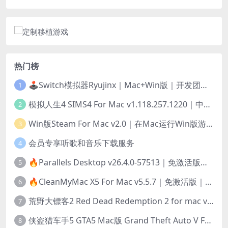
热门榜
🕹️Switch模拟器Ryujinx｜Mac+Win版｜开发团队已解散此乃最后的绝唱版本
1
模拟人生4 SIMS4 For Mac v1.118.257.1220｜中文原生版｜无限金币｜全100DLC
2
Win版Steam For Mac v2.0｜在Mac运行Win版游戏！｜升级GPTK4.0支持！
3
会员专享听歌和音乐下载服务
4
🔥Parallels Desktop v26.4.0-57513｜免激活版｜在Mac上安装Windows/Linux等系统[赠Windows激活]
5
🔥CleanMyMac X5 For Mac v5.5.7｜免激活版｜macOS系统优化/清理神器
6
荒野大镖客2 Red Dead Redemption 2 for mac v1436.28｜中文移植版｜最好玩的开放世界游戏
7
侠盗猎车手5 GTA5 Mac版 Grand Theft Auto V For Mac｜中文破解版
8