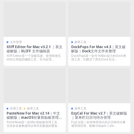
文件管理
效率工具
Xliff Editor for Mac v3.2.1 ｜英文
DockPops For Mac v4.3｜英文破
破解版｜XLIFF 文件编辑器
解版｜Dock文件文件夹整理
Xliff Editor是一个加载迅速、使用简便且
DockPops是一款专为Mac设计的Dock增
内存占用低的编辑工具，专为处理...
强工具，它解决了原生Dock无法...
实用工具
效率工具
效率工具
PasteNow For Mac v2.14｜中文
EzyCal For Mac v2.7｜英文破解版
破解版｜macOS轻量剪贴板管理工
｜菜单栏日历与待办管理
具
PasteNow是一款Mac剪贴板管理工具，
EzyCal是一款简单而强大的日历和待办事
支持多设备数据同步和历史数据的重复
项管理应用，能够与Apple Cale...
使...