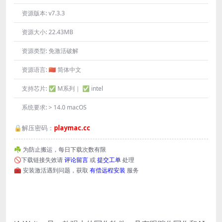
资源版本:
v7.3.3
资源大小:
22.43MB
资源类型:
免激活破解
资源语言:
🇨🇳 简体中文
支持芯片:
✅ M系列｜ ✅ intel
系统要求:
> 14.0 macOS
🔒解压密码：
playmac.cc
☘️ 为防止搬运，每日下载次数有限
🚫下载链接失效请
评论留言
或
提交工单
处理
🧰 安装激活遇到问题，获取
有偿远程安装
服务