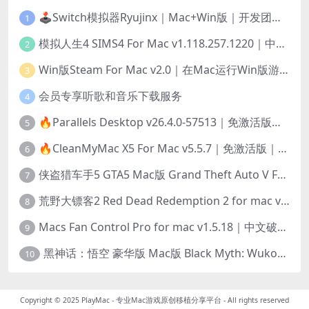
🕹️Switch模拟器Ryujinx｜Mac+Win版｜开发团队已解散此乃最后的绝唱版本
1
模拟人生4 SIMS4 For Mac v1.118.257.1220｜中文原生版｜无限金币｜全100DLC
2
Win版Steam For Mac v2.0｜在Mac运行Win版游戏！｜升级GPTK4.0支持！
3
会员专享听歌和音乐下载服务
4
🔥Parallels Desktop v26.4.0-57513｜免激活版｜在Mac上安装Windows/Linux等系统[赠Windows激活]
5
🔥CleanMyMac X5 For Mac v5.5.7｜免激活版｜macOS系统优化/清理神器
6
侠盗猎车手5 GTA5 Mac版 Grand Theft Auto V For Mac｜中文破解版
7
荒野大镖客2 Red Dead Redemption 2 for mac v1436.28｜中文移植版｜最好玩的开放世界游戏
8
Macs Fan Control Pro for mac v1.5.18｜中文破解版｜风扇监控与控制工具
9
黑神话：悟空 豪华版 Mac版 Black Myth: Wukong For Mac v1.0.21.23831｜国语中文移植版｜仅限终身VIP交流学习｜含Mac+Win版
10
Copyright © 2025
PlayMac - 专业Mac游戏原创移植分享平台
- All rights reserved