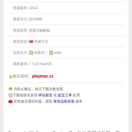
资源版本:
v24.4
资源大小:
26.6 MB
资源类型:
免激活破解版
资源语言:
🇨🇳 简体中文
支持芯片:
✅ M系列｜ ✅ intel
系统要求:
> 12.0 macOS
🔒解压密码：
playmac.cc
☘️ 为防止搬运，每日下载次数有限
🚫下载链接失效请
评论留言
或
提交工单
处理
🧰 安装激活遇到问题，获取
有偿远程安装
服务