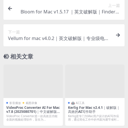
上一篇
Bloom for Mac v1.5.17 ｜英文破解版｜Finder访
达替代工具
下一篇
Vellum for mac v4.0.2｜英文破解版｜专业级电子
书创作和排版软件
相关文章
影音播放
截图录像
🤖 AI工具
VideoProc Converter AI For Mac
Kerlig For Mac v2.4.1｜破解版｜
v7.8 (2025080701)｜中文破解版
高效的AI写作助手
｜一站式人工智能视频增强器和转
VideoProc Converter是一款高效且功能
Kerlig是专门为Mac用户设计的AI写作应
换器
全面的视频处理软件，旨在为...
用，通过简化工作中的书面沟通节省时...