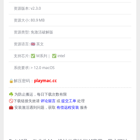
资源版本:
v2.3.0
资源大小:
80.9 MB
资源类型:
免激活破解版
资源语言:
🇬🇧 英文
支持芯片:
✅ M系列｜ ✅ intel
系统要求:
> 12.0 macOS
🔒解压密码：
playmac.cc
☘️ 为防止搬运，每日下载次数有限
🚫下载链接失效请
评论留言
或
提交工单
处理
🧰 安装激活遇到问题，获取
有偿远程安装
服务