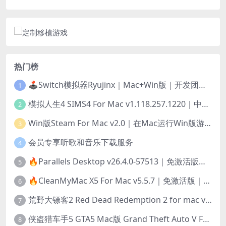
热门榜
🕹️Switch模拟器Ryujinx｜Mac+Win版｜开发团队已解散此乃最后的绝唱版本
1
模拟人生4 SIMS4 For Mac v1.118.257.1220｜中文原生版｜无限金币｜全100DLC
2
Win版Steam For Mac v2.0｜在Mac运行Win版游戏！｜升级GPTK4.0支持！
3
会员专享听歌和音乐下载服务
4
🔥Parallels Desktop v26.4.0-57513｜免激活版｜在Mac上安装Windows/Linux等系统[赠Windows激活]
5
🔥CleanMyMac X5 For Mac v5.5.7｜免激活版｜macOS系统优化/清理神器
6
荒野大镖客2 Red Dead Redemption 2 for mac v1436.28｜中文移植版｜最好玩的开放世界游戏
7
侠盗猎车手5 GTA5 Mac版 Grand Theft Auto V For Mac｜中文破解版
8