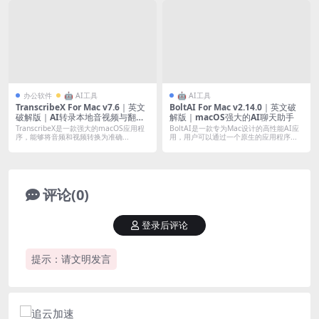
办公软件
🤖 AI工具
🤖 AI工具
TranscribeX For Mac v7.6｜英文
BoltAI For Mac v2.14.0｜英文破
破解版｜AI转录本地音视频与翻译
解版｜macOS强大的AI聊天助手
工具
TranscribeX是一款强大的macOS应用程
BoltAI是一款专为Mac设计的高性能AI应
序，能够将音频和视频转换为准确...
用，用户可以通过一个原生的应用程序...
评论(0)
登录后评论
提示：请文明发言