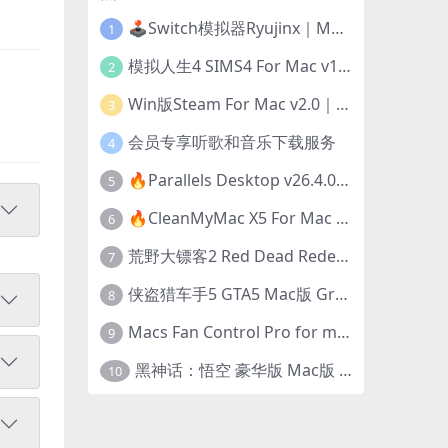
🕹️Switch模拟器Ryujinx｜Mac+Win版｜开发团队已解散此乃最后的绝唱版本
1
模拟人生4 SIMS4 For Mac v1.118.257.1220｜中文原生版｜无限金币｜全100DLC
2
Win版Steam For Mac v2.0｜在Mac运行Win版游戏！｜升级GPTK4.0支持！
3
会员专享听歌和音乐下载服务
4
🔥Parallels Desktop v26.4.0-57513｜免激活版｜在Mac上安装Windows/Linux等系统[赠Windows激活]
5
🔥CleanMyMac X5 For Mac v5.5.7｜免激活版｜macOS系统优化/清理神器
6
荒野大镖客2 Red Dead Redemption 2 for mac v1436.28｜中文移植版｜最好玩的开放世界游戏
7
侠盗猎车手5 GTA5 Mac版 Grand Theft Auto V For Mac｜中文破解版
8
Macs Fan Control Pro for mac v1.5.18｜中文破解版｜风扇监控与控制工具
9
黑神话：悟空 豪华版 Mac版 Black Myth: Wukong For Mac v1.0.21.23831｜国语中文移植版｜仅限终身VIP交流学习｜含Mac+Win版
10