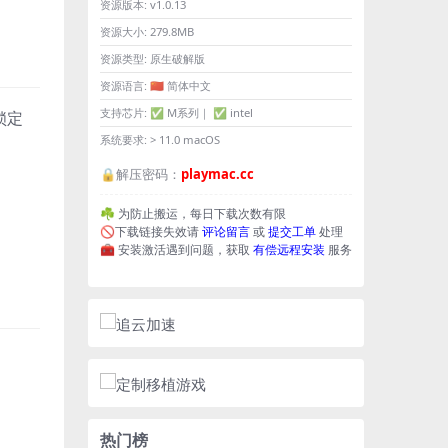
资源版本:
v1.0.13
资源大小:
279.8MB
资源类型:
原生破解版
资源语言:
🇨🇳 简体中文
支持芯片:
✅ M系列｜ ✅ intel
锁定
系统要求:
> 11.0 macOS
🔒解压密码：
playmac.cc
☘️ 为防止搬运，每日下载次数有限
🚫下载链接失效请
评论留言
或
提交工单
处理
🧰 安装激活遇到问题，获取
有偿远程安装
服务
热门榜