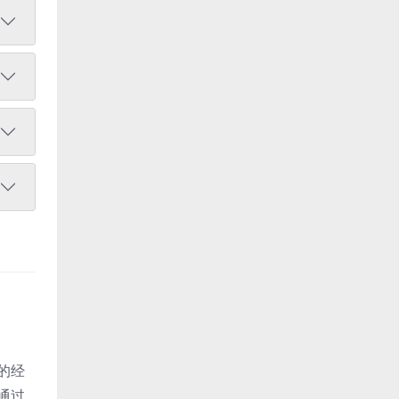
的经
通过