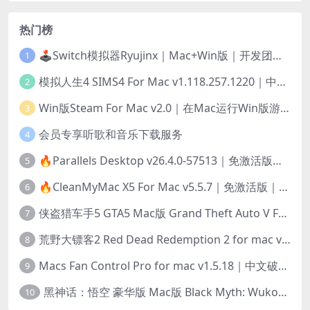
热门榜
🕹️Switch模拟器Ryujinx｜Mac+Win版｜开发团队已解散此乃最后的绝唱版本
1
模拟人生4 SIMS4 For Mac v1.118.257.1220｜中文原生版｜无限金币｜全100DLC
2
Win版Steam For Mac v2.0｜在Mac运行Win版游戏！｜升级GPTK4.0支持！
3
会员专享听歌和音乐下载服务
4
🔥Parallels Desktop v26.4.0-57513｜免激活版｜在Mac上安装Windows/Linux等系统[赠Windows激活]
5
🔥CleanMyMac X5 For Mac v5.5.7｜免激活版｜macOS系统优化/清理神器
6
侠盗猎车手5 GTA5 Mac版 Grand Theft Auto V For Mac｜中文破解版
7
荒野大镖客2 Red Dead Redemption 2 for mac v1436.28｜中文移植版｜最好玩的开放世界游戏
8
Macs Fan Control Pro for mac v1.5.18｜中文破解版｜风扇监控与控制工具
9
黑神话：悟空 豪华版 Mac版 Black Myth: Wukong For Mac v1.0.21.23831｜国语中文移植版｜仅限终身VIP交流学习｜含Mac+Win版
10