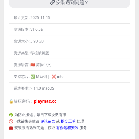
安装遇到问题？
最近更新:
2025-11-15
资源版本:
v1.0.5a
资源大小:
3.93 GB
资源类型:
移植破解版
资源语言:
🇨🇳 简体中文
支持芯片:
✅ M系列｜ ❌ intel
系统要求:
> 14.0 macOS
🔒解压密码：
playmac.cc
☘️ 为防止搬运，每日下载次数有限
🚫下载链接失效请
评论留言
或
提交工单
处理
🧰 安装激活遇到问题，获取
有偿远程安装
服务