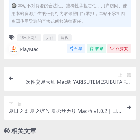
🔘 本站不对资源的合法性、准确性承担责任，用户访问、使
用本站资源产生的任何行为后果需自行承担，本站不承担因
资源使用导致的直接或间接法律责任。
18+小黄油
女仆
调教
PlayMac
分享
收藏
点赞(
0
)
上一篇
一次性交易大师 Mac版 YARISUTEMESUBUTA For
Mac v3.0.8｜中文移植版｜全DLC｜H版宝可梦
下一篇
夏日之吻 夏之绽放 夏のサカり Mac版 v1.0.2｜日
文移植版
相关文章