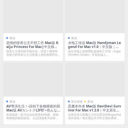
黄油
黄油
怠惰的怪兽公主不想工作 Mac版 K
水电工传说 Mac版 Handyman Le
aiju Princess For Mac|中文移植
gend For Mac v1.0｜中文版｜修
版｜怪兽公主系列第一部
水電电到床上的NTR大冒險
怪兽公主系列的开端作品，讲述了拥有特
由台湾成人游戏团队超真剣工作室（Supa
异能力的怪兽公主与普通人类的相遇和生
ShinKen Studio）开发的成人...
活日常。...
黄油
射击游戏
黄油
AV導演生活！-請拍下各種模樣的我
恶魔幸存者 Mac版 DeviDevi Surv
Mac版 AVカントクLIFE! ~色んな
ivor For Mac v1.2.0｜中文原生版
わたしを撮ってください~ For Mac
｜R18全向射击Roguelite动作游戏
本游戏是一款可以自由享受AV拍摄、剪辑
运用天使与恶魔之力对抗恶灵的Roguelite
v1.239｜中文移植版｜亲手制作A
+特典画像
和销售的模拟游戏。 以还清债务为目标的
动作游戏！每次通过关卡时主角的身体...
主角...
V！AV制作模拟游戏！