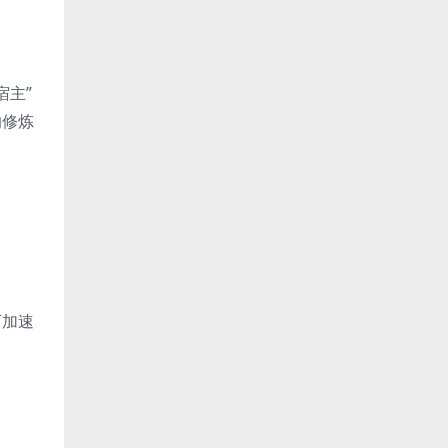
宿主”
的修炼
下加速