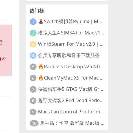
热门榜
🕹️Switch模拟器Ryujinx｜Mac+Win版｜开发团队已解散此乃最后的绝唱版本
1
模拟人生4 SIMS4 For Mac v1.118.257.1220｜中文原生版｜无限金币｜全100DLC
2
游
Win版Steam For Mac v2.0｜在Mac运行Win版游戏！｜升级GPTK4.0支持！
3
会员专享听歌和音乐下载服务
4
推荐
🔥Parallels Desktop v26.4.0-57513｜免激活版｜在Mac上安装Windows/Linux等系统[赠Windows激活]
5
🔥CleanMyMac X5 For Mac v5.5.7｜免激活版｜macOS系统优化/清理神器
6
侠盗猎车手5 GTA5 Mac版 Grand Theft Auto V For Mac｜中文破解版
7
荒野大镖客2 Red Dead Redemption 2 for mac v1436.28｜中文移植版｜最好玩的开放世界游戏
8
Macs Fan Control Pro for mac v1.5.18｜中文破解版｜风扇监控与控制工具
9
黑神话：悟空 豪华版 Mac版 Black Myth: Wukong For Mac v1.0.21.23831｜国语中文移植版｜仅限终身VIP交流学习｜含Mac+Win版
10