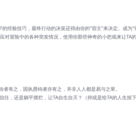
宇的经验技巧，最终行动的决策还得由你的“宿主”来决定。成为“
A应对冒险中的各种突发情况，使用你那些神奇的小把戏来让TA
狯者有之，固执愚钝者亦有之，并非人人都是易与之辈。
信任，还是躺平摆烂，让TA自生自灭？（抑或是给TA的人生按