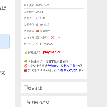
最近更新:
2025-11-03
能是
资源版本:
v0.3.1
资源大小:
4.09 GB
资源类型:
移植破解版
资源语言:
🇨🇳 简体中文
支持芯片:
✅ M系列｜ ❌ intel
系统要求:
> 14.0 macOS
🔒解压密码：
playmac.cc
☘️ 为防止搬运，每日下载次数有限
🚫下载链接失效请
评论留言
或
提交工单
处理
🧰 安装激活遇到问题，获取
有偿远程安装
服务
锁定