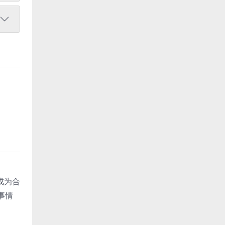
成为合
事情