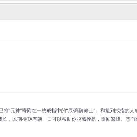
将“元神”寄附在一枚戒指中的“原·高阶修士”。和捡到戒指的人
成长，以期待TA有朝一日可以帮助你脱离桎梏，重回巅峰。然而