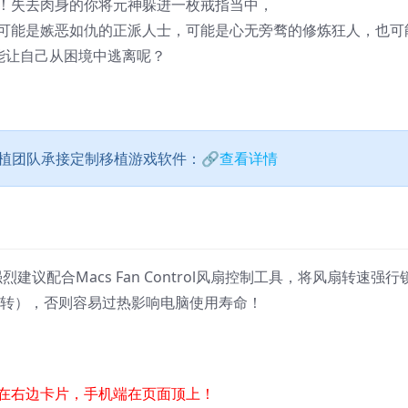
！失去肉身的你将元神躲进一枚戒指当中，
可能是嫉恶如仇的正派人士，可能是心无旁骛的修炼狂人，也可
能让自己从困境中逃离呢？
移植团队承接定制移植游戏软件：
🔗查看详情
建议配合Macs Fan Control风扇控制工具，将风扇转速强行
运转），否则容易过热影响电脑使用寿命！
在右边卡片，手机端在页面顶上！