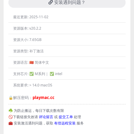
安装遇到问题？
最近更新:
2025-11-02
资源版本:
v20.2.2
资源大小:
7.65GB
资源类型:
补丁激活
资源语言:
🇨🇳 简体中文
支持芯片:
✅ M系列｜ ✅ intel
系统要求:
> 14.0 macOS
🔒解压密码：
playmac.cc
☘️ 为防止搬运，每日下载次数有限
🚫下载链接失效请
评论留言
或
提交工单
处理
🧰 安装激活遇到问题，获取
有偿远程安装
服务