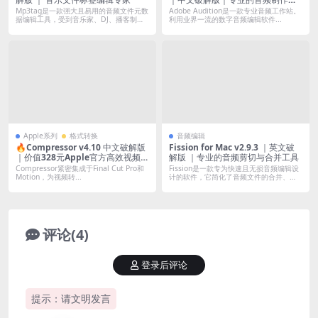
具
Mp3tag是一款强大且易用的音频文件元数
Adobe Audition是一款专业音频工作站。
据编辑工具，受到音乐家、DJ、播客制
利用业界一流的数字音频编辑软件...
作...
Apple系列
格式转换
音频编辑
🔥Compressor v4.10 中文破解版
Fission for Mac v2.9.3 ｜英文破
｜价值328元Apple官方高效视频和
解版 ｜专业的音频剪切与合并工具
音频压缩工具
Compressor紧密集成于Final Cut Pro和
Fission是一款专为快速且无损音频编辑设
Motion，为视频转...
计的软件，它简化了音频文件的合并、
裁...
评论(4)
登录后评论
提示：请文明发言