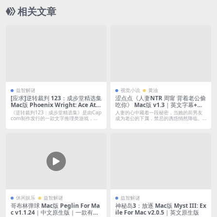
爱女的同居生活｜含朋友DLC
相关文章
益智解谜
视觉小说
黄油
[应求]逆转裁判 123：成步堂精选集
涩点点《人妻NTR 周甯 背着老公偷
Mac版 Phoenix Wright: Ace Atto
吃你》 Mac版 v1.3｜英文字幕+国
rney Trilogy For Mac｜中文移植
语配音｜Mac移植版
《逆转裁判123：成步堂精选集》是由Cap
人妻的心中藏着一段秘密，当她的前男友
版
com制作发行的一款文字推理类游戏，
成为老公的下属，禁忌的诱惑悄然降临。
游...
她在厨...
休闲娱乐
益智解谜
益智解谜
哥布林弹球 Mac版 Peglin For Ma
神秘岛3：放逐 Mac版 Myst III: Ex
c v1.1.24｜中文原生版｜一款有趣
ile For Mac v2.0.5｜英文原生版