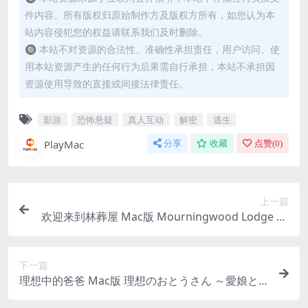
件内容。所有版权归原始制作方及版权方所有，如您认为本
站内容侵犯您的权益请联系我们及时删除。
🔘 本站不对资源的合法性、准确性承担责任，用户访问、使
用本站资源产生的任何行为后果需自行承担，本站不承担因
资源使用导致的直接或间接法律责任。
影游
恐怖悬疑
真人互动
解密
逃生
PlayMac
分享
收藏
点赞(
0
)
上一篇
欢迎来到林葬屋 Mac版 Mourningwood Lodge Fo
r Mac Build.20103185｜中文移植版｜《林葬屋》
系列的第一部作品
下一篇
理想中的爸爸 Mac版 理想のおとうさん ～愛娘と
の同棲生活～ For Mac v1.2.7｜中文移植版｜：与