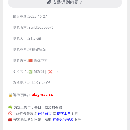
安装遇到问题？
最近更新:
2025-10-27
资源版本:
Build.20509975
资源大小:
31.5 GB
资源类型:
移植破解版
资源语言:
🇨🇳 简体中文
支持芯片:
✅ M系列｜ ❌ intel
系统要求:
> 14.0 macOS
🔒解压密码：
playmac.cc
☘️ 为防止搬运，每日下载次数有限
🚫下载链接失效请
评论留言
或
提交工单
处理
🧰 安装激活遇到问题，获取
有偿远程安装
服务