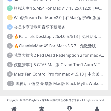
模拟人生4 SIMS4 For Mac v1.118.257.1220｜中文原生版｜无限金币｜全100DLC
2
Win版Steam For Mac v2.0｜在Mac运行Win版游戏！｜升级GPTK4.0支持！
3
会员专享听歌和音乐下载服务
4
🔥Parallels Desktop v26.4.0-57513｜免激活版｜在Mac上安装Windows/Linux等系统[赠Windows激活]
5
🔥CleanMyMac X5 For Mac v5.5.7｜免激活版｜macOS系统优化/清理神器
6
荒野大镖客2 Red Dead Redemption 2 for mac v1436.28｜中文移植版｜最好玩的开放世界游戏
7
侠盗猎车手5 GTA5 Mac版 Grand Theft Auto V For Mac｜中文破解版
8
Macs Fan Control Pro for mac v1.5.18｜中文破解版｜风扇监控与控制工具
9
黑神话：悟空 豪华版 Mac版 Black Myth: Wukong For Mac v1.0.21.23831｜国语中文移植版｜仅限终身VIP交流学习｜含Mac+Win版
10
Copyright © 2025
PlayMac - 专业Mac游戏原创移植分享平台
- All rights reserved