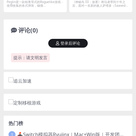
的弹珠Roguelike游戏
Peglin是一款柏青哥式的Roguelike游戏 -
《神秘岛 III：放逐》将玩者带到十年之
使用收集的各式弹珠，碰撞...
后，面对一名新的敌人萨维多（Saaved...
评论(0)
登录后评论
提示：请文明发言
热门榜
🕹️Switch模拟器Ryujinx｜Mac+Win版｜开发团队已解散此乃最后的绝唱版本
1